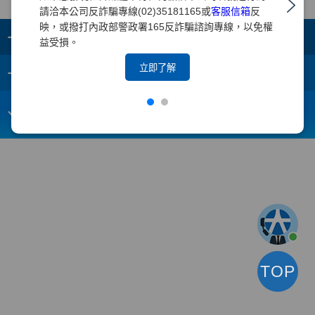
請洽本公司反詐騙專線(02)35181165或
客服信箱
反
映，或撥打內政部警政署165反詐騙諮詢專線，以免權
+
集團成員
益受損。
+
立即了解
重要須知
電子信箱：
webmaster@yuanta.com
客戶服務專線：(02)2718-5886
TOP