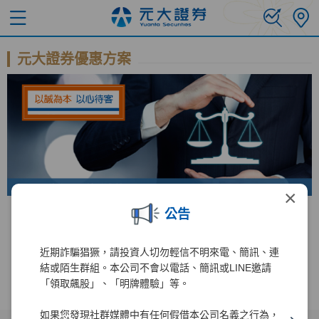
元大證券優惠方案
×
公告
錢進美股直達車 手續費免比價
台美股 全民投資慶
近期詐騙猖獗，請投資人切勿輕信不明來電、簡訊、連
結或陌生群組。本公司不會以電話、簡訊或LINE邀請
「領取飆股」、「明牌體驗」等。
如果您發現社群媒體中有任何假借本公司名義之行為，