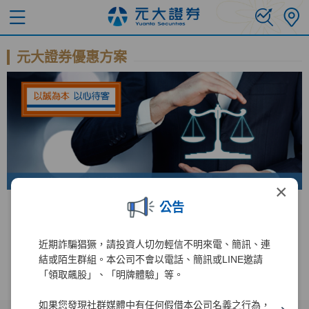
元大證券優惠方案
×
公告
錢進美股直達車 手續費免比價
台美股 全民投資慶
近期詐騙猖獗，請投資人切勿輕信不明來電、簡訊、連
結或陌生群組。本公司不會以電話、簡訊或LINE邀請
「領取飆股」、「明牌體驗」等。
如果您發現社群媒體中有任何假借本公司名義之行為，