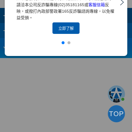
請洽本公司反詐騙專線(02)35181165或
客服信箱
反
映，或撥打內政部警政署165反詐騙諮詢專線，以免權
+
集團成員
益受損。
+
立即了解
重要須知
電子信箱：
webmaster@yuanta.com
客戶服務專線：(02)2718-5886
TOP