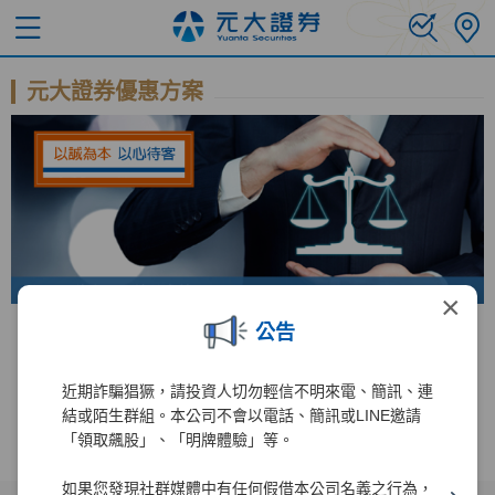
元大證券優惠方案
×
公告
錢進美股直達車 手續費免比價
台美股 全民投資慶
近期詐騙猖獗，請投資人切勿輕信不明來電、簡訊、連
結或陌生群組。本公司不會以電話、簡訊或LINE邀請
「領取飆股」、「明牌體驗」等。
如果您發現社群媒體中有任何假借本公司名義之行為，