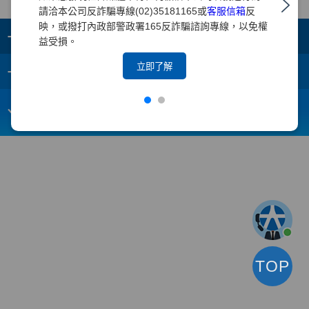
請洽本公司反詐騙專線(02)35181165或
客服信箱
反
映，或撥打內政部警政署165反詐騙諮詢專線，以免權
+
集團成員
益受損。
+
立即了解
重要須知
電子信箱：
webmaster@yuanta.com
客戶服務專線：(02)2718-5886
TOP