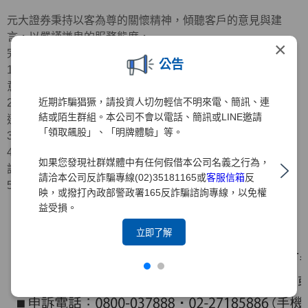
元大證券秉持以客為尊的關懷精神，傾聽客戶的意見與建
言，以嚴謹謙卑的服務態度，
×
完善客訴處理程序
公告
1.專人服務：重視客戶意見，編制專人耐心傾聽、記錄客戶
意見
近期詐騙猖獗，請投資人切勿輕信不明來電、簡訊、連
2.受理申訴：接獲申訴案件，立即受理並由專人確認問題後
結或陌生群組。本公司不會以電話、簡訊或LINE邀請
迅速立案
「領取飆股」、「明牌體驗」等。
3.案件處理：受理申訴案件之日起，在30日內完成處理
4.回覆結果：將以電話、電子郵件、專函或其他方式回覆申
如果您發現社群媒體中有任何假借本公司名義之行為，
訴人
請洽本公司反詐騙專線(02)35181165或
客服信箱
反
5.處理流程：如下圖
映，或撥打內政部警政署165反詐騙諮詢專線，以免權
益受損。
立即了解