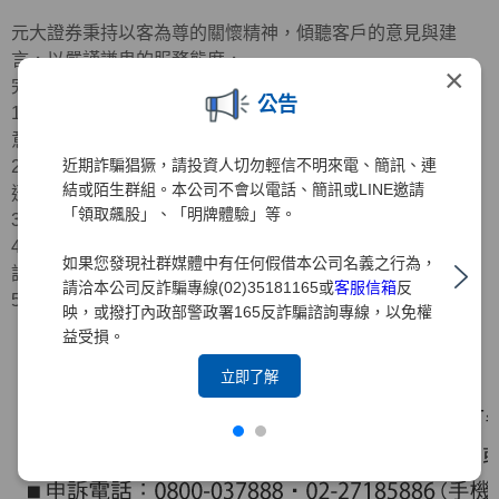
元大證券秉持以客為尊的關懷精神，傾聽客戶的意見與建
言，以嚴謹謙卑的服務態度，
×
完善客訴處理程序
公告
1.專人服務：重視客戶意見，編制專人耐心傾聽、記錄客戶
意見
近期詐騙猖獗，請投資人切勿輕信不明來電、簡訊、連
2.受理申訴：接獲申訴案件，立即受理並由專人確認問題後
結或陌生群組。本公司不會以電話、簡訊或LINE邀請
迅速立案
「領取飆股」、「明牌體驗」等。
3.案件處理：受理申訴案件之日起，在30日內完成處理
4.回覆結果：將以電話、電子郵件、專函或其他方式回覆申
如果您發現社群媒體中有任何假借本公司名義之行為，
訴人
請洽本公司反詐騙專線(02)35181165或
客服信箱
反
5.處理流程：如下圖
映，或撥打內政部警政署165反詐騙諮詢專線，以免權
益受損。
立即了解