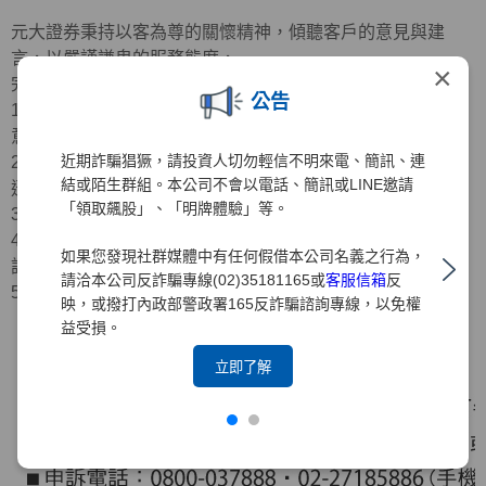
元大證券秉持以客為尊的關懷精神，傾聽客戶的意見與建
言，以嚴謹謙卑的服務態度，
×
完善客訴處理程序
公告
1.專人服務：重視客戶意見，編制專人耐心傾聽、記錄客戶
意見
近期詐騙猖獗，請投資人切勿輕信不明來電、簡訊、連
2.受理申訴：接獲申訴案件，立即受理並由專人確認問題後
結或陌生群組。本公司不會以電話、簡訊或LINE邀請
迅速立案
「領取飆股」、「明牌體驗」等。
3.案件處理：受理申訴案件之日起，在30日內完成處理
4.回覆結果：將以電話、電子郵件、專函或其他方式回覆申
如果您發現社群媒體中有任何假借本公司名義之行為，
訴人
請洽本公司反詐騙專線(02)35181165或
客服信箱
反
5.處理流程：如下圖
映，或撥打內政部警政署165反詐騙諮詢專線，以免權
益受損。
立即了解