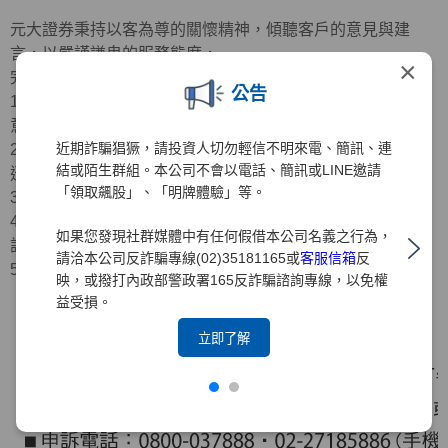
元大證券秉持以客為尊的關懷精神，傾聽客戶的意見與建
言，以嚴謹謙卑的服務態度，
×
完善客訴處理程序
公告
1.專人服務：重視客戶意見，編制專人耐心傾聽、記錄客戶
意見
近期詐騙猖獗，請投資人切勿輕信不明來電、簡訊、連
2.受理申訴：接獲申訴案件，立即受理並由專人確認問題後
結或陌生群組。本公司不會以電話、簡訊或LINE邀請
迅速立案
「領取飆股」、「明牌體驗」等。
3.案件處理：受理申訴案件之日起，在30日內完成處理
4.回覆結果：將以電話、電子郵件、專函或其他方式回覆申
如果您發現社群媒體中有任何假借本公司名義之行為，
訴人
請洽本公司反詐騙專線(02)35181165或
客服信箱
反
5.處理流程：如下圖
映，或撥打內政部警政署165反詐騙諮詢專線，以免權
益受損。
立即了解