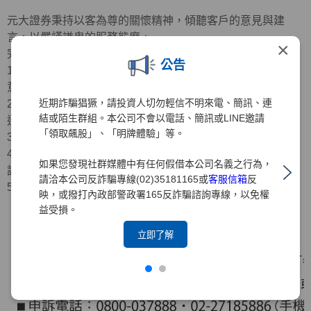
元大證券秉持以客為尊的關懷精神，傾聽客戶的意見與建
言，以嚴謹謙卑的服務態度，
×
完善客訴處理程序
公告
1.專人服務：重視客戶意見，編制專人耐心傾聽、記錄客戶
意見
近期詐騙猖獗，請投資人切勿輕信不明來電、簡訊、連
2.受理申訴：接獲申訴案件，立即受理並由專人確認問題後
結或陌生群組。本公司不會以電話、簡訊或LINE邀請
迅速立案
「領取飆股」、「明牌體驗」等。
3.案件處理：受理申訴案件之日起，在30日內完成處理
4.回覆結果：將以電話、電子郵件、專函或其他方式回覆申
如果您發現社群媒體中有任何假借本公司名義之行為，
訴人
請洽本公司反詐騙專線(02)35181165或
客服信箱
反
5.處理流程：如下圖
映，或撥打內政部警政署165反詐騙諮詢專線，以免權
益受損。
立即了解