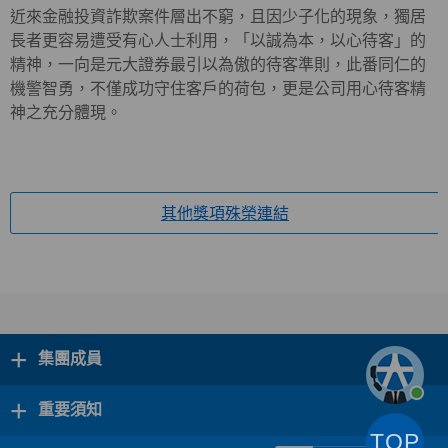
近來金融投資詐欺案件層出不窮，且因少子化的現象，獨居
長者更容易遭受有心人士利用，「以誠為本，以心待客」的
精神，一向是元大證券最引以為傲的待客準則，此番同仁的
機警智勇，不僅成功守住客戶的荷包，更是公司用心待客精
神之充分體現。
其他獎項殊榮連結
+
集團成員
+
重要須知
TOP