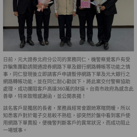
日前，元大證券北府分公司的業務同仁，機警察覺客戶有受
詐騙集團勸誘開通證券網路下單及銀行網路轉帳等功能之情
事，同仁發現後立即請客戶申請暫停網路下單及元大銀行之
網路轉帳功能，並在同仁耐心勸說下，將此案交付警察協助
處理，成功攔阻客戶高達360萬的財損。台南市政府為感念此
善舉，特來致贈感謝函，並公開表揚！
該名客戶是獨居的長者，業務員經常會跟她寒暄問暖，所以
知悉客戶對於電子交易較不熟稔，卻突然於盤中看到客戶使
用網路下單賣股，便機警判斷客戶的異常狀況，而成功阻止
一場憾事。