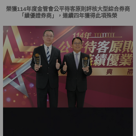
榮獲
114
年度金管會
公平待客原則評核大型綜合券商
「
績優證券商
」，連續四年獲得此項殊榮