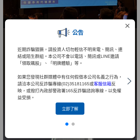
×
公告
近期詐騙猖獗，請投資人切勿輕信不明來電、簡訊、連
結或陌生群組。本公司不會以電話、簡訊或LINE邀請
「領取飆股」、「明牌體驗」等。
如果您發現社群媒體中有任何假借本公司名義之行為，
請洽本公司反詐騙專線(02)35181165或
客服信箱
反
映，或撥打內政部警政署165反詐騙諮詢專線，以免權
益受損。
立即了解