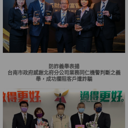
防詐義舉表揚
台南市政府感謝北府分公司業務同仁機警判斷之義
舉，成功攔阻客戶遭詐騙