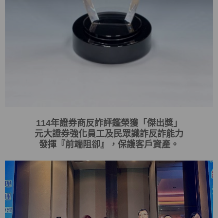
114
年證券商反詐評鑑榮獲「傑出獎」
元大證券強化員工及民眾識詐反詐能力
發揮
『
前端阻卻
』
，保護客戶資產。