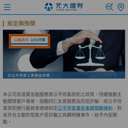
肯定與殊榮
本公司為落實金融服務業公平待客原則之政策，持續推動主
動關懷客戶專案，鼓勵同仁友善服務及防阻詐騙，經公平待
客原則推行委員會通過制定
公平待客優良事蹟獎勵機制
，對
有符合主動防阻客戶受詐騙之具體明確事件，給予內部獎
勵。