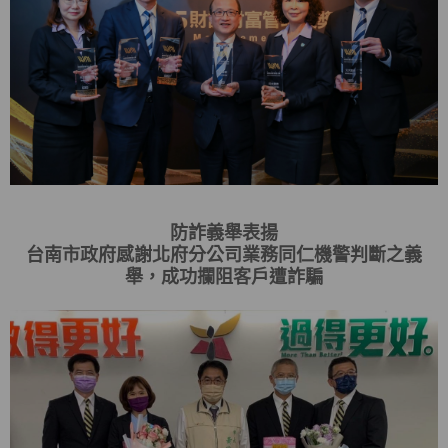
防詐義舉表揚
台南市政府感謝北府分公司業務同仁機警判斷之義
舉，成功攔阻客戶遭詐騙