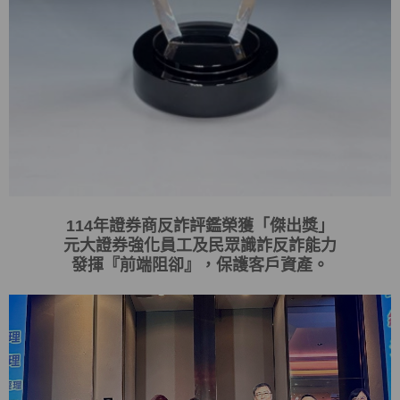
114
年證券商反詐評鑑榮獲「傑出獎」
元大證券強化員工及民眾識詐反詐能力
發揮
『
前端阻卻
』
，保護客戶資產。