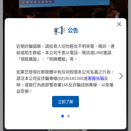
×
公告
近期詐騙猖獗，請投資人切勿輕信不明來電、簡訊、連
結或陌生群組。本公司不會以電話、簡訊或LINE邀請
「領取飆股」、「明牌體驗」等。
如果您發現社群媒體中有任何假借本公司名義之行為，
請洽本公司反詐騙專線(02)35181165或
客服信箱
反
映，或撥打內政部警政署165反詐騙諮詢專線，以免權
益受損。
立即了解