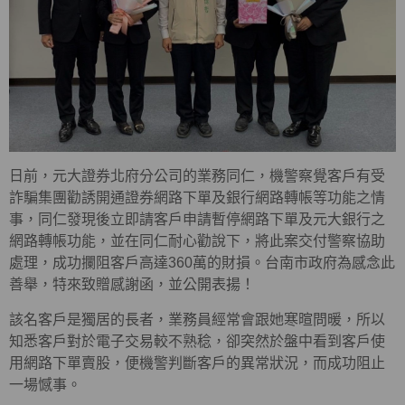
日前，元大證券北府分公司的業務同仁，機警察覺客戶有受
詐騙集團勸誘開通證券網路下單及銀行網路轉帳等功能之情
事，同仁發現後立即請客戶申請暫停網路下單及元大銀行之
網路轉帳功能，並在同仁耐心勸說下，將此案交付警察協助
處理，成功攔阻客戶高達360萬的財損。台南市政府為感念此
善舉，特來致贈感謝函，並公開表揚！
該名客戶是獨居的長者，業務員經常會跟她寒暄問暖，所以
知悉客戶對於電子交易較不熟稔，卻突然於盤中看到客戶使
用網路下單賣股，便機警判斷客戶的異常狀況，而成功阻止
一場憾事。