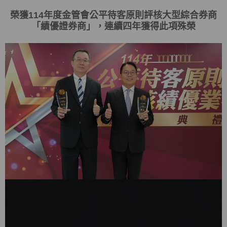
榮獲
114
年度金管會
公平待客原則評核大型綜合券商
「
績優證券商
」，連續四年獲得此項殊榮