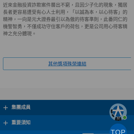
近來金融投資詐欺案件層出不窮，且因少子化的現象，獨居
長者更容易遭受有心人士利用，「以誠為本，以心待客」的
精神，一向是元大證券最引以為傲的待客準則，此番同仁的
機警智勇，不僅成功守住客戶的荷包，更是公司用心待客精
神之充分體現。
其他獎項殊榮連結
+
集團成員
+
重要須知
TOP