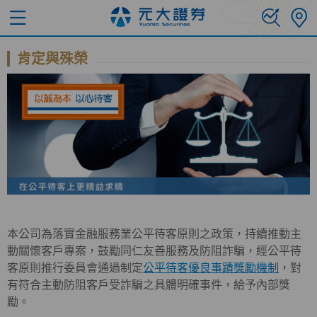
肯定與殊榮
本公司為落實金融服務業公平待客原則之政策，持續推動主
動關懷客戶專案，鼓勵同仁友善服務及防阻詐騙，經公平待
客原則推行委員會通過制定
公平待客優良事蹟獎勵機制
，對
有符合主動防阻客戶受詐騙之具體明確事件，給予內部獎
勵。