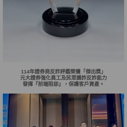
114
年證券商反詐評鑑榮獲「傑出獎」
元大證券強化員工及民眾識詐反詐能力
發揮
『
前端阻卻
』
，保護客戶資產。