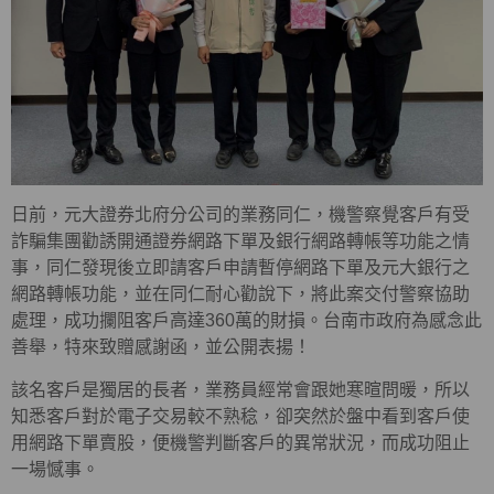
日前，元大證券北府分公司的業務同仁，機警察覺客戶有受
詐騙集團勸誘開通證券網路下單及銀行網路轉帳等功能之情
事，同仁發現後立即請客戶申請暫停網路下單及元大銀行之
網路轉帳功能，並在同仁耐心勸說下，將此案交付警察協助
處理，成功攔阻客戶高達360萬的財損。台南市政府為感念此
善舉，特來致贈感謝函，並公開表揚！
該名客戶是獨居的長者，業務員經常會跟她寒暄問暖，所以
知悉客戶對於電子交易較不熟稔，卻突然於盤中看到客戶使
用網路下單賣股，便機警判斷客戶的異常狀況，而成功阻止
一場憾事。