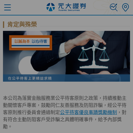
肯定與殊榮
本公司為落實金融服務業公平待客原則之政策，持續推動主
動關懷客戶專案，鼓勵同仁友善服務及防阻詐騙，經公平待
客原則推行委員會通過制定
公平待客優良事蹟獎勵機制
，對
有符合主動防阻客戶受詐騙之具體明確事件，給予內部獎
勵。