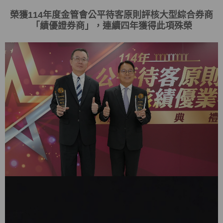
榮獲
114
年度金管會
公平待客原則評核大型綜合券商
「
績優證券商
」，連續四年獲得此項殊榮