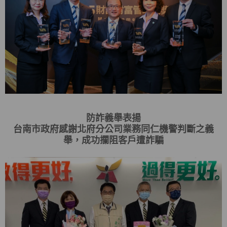
防詐義舉表揚
台南市政府感謝北府分公司業務同仁機警判斷之義
舉，成功攔阻客戶遭詐騙