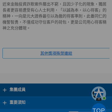
近來金融投資詐欺案件層出不窮，且因少子化的現象，獨居
長者更容易遭受有心人士利用，「以誠為本，以心待客」的
精神，一向是元大證券最引以為傲的待客準則，此番同仁的
機警智勇，不僅成功守住客戶的荷包，更是公司用心待客精
神之充分體現。
其他獎項殊榮連結
+
集團成員
+
重要須知
TOP