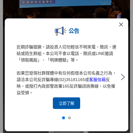
×
公告
近期詐騙猖獗，請投資人切勿輕信不明來電、簡訊、連
結或陌生群組。本公司不會以電話、簡訊或LINE邀請
「領取飆股」、「明牌體驗」等。
如果您發現社群媒體中有任何假借本公司名義之行為，
請洽本公司反詐騙專線(02)35181165或
客服信箱
反
映，或撥打內政部警政署165反詐騙諮詢專線，以免權
益受損。
立即了解