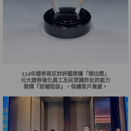
114
年證券商反詐評鑑榮獲「傑出獎」
元大證券強化員工及民眾識詐反詐能力
發揮
『
前端阻卻
』
，保護客戶資產。