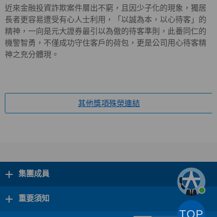
近來金融投資詐欺案件層出不窮，且因少子化的現象，獨居
長者更容易遭受有心人士利用，「以誠為本，以心待客」的
精神，一向是元大證券最引以為傲的待客準則，此番同仁的
機警智勇，不僅成功守住客戶的荷包，更是公司用心待客精
神之充分體現。
其他獎項殊榮連結
+
集團成員
+
重要須知
TOP