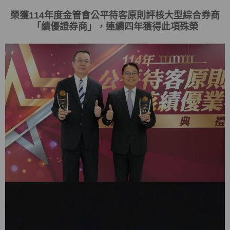
榮獲
114
年度金管會
公平待客原則評核大型綜合券商
「
績優證券商
」，連續四年獲得此項殊榮