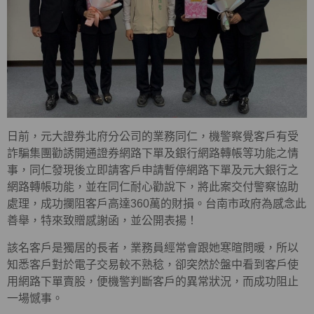
日前，元大證券北府分公司的業務同仁，機警察覺客戶有受
詐騙集團勸誘開通證券網路下單及銀行網路轉帳等功能之情
事，同仁發現後立即請客戶申請暫停網路下單及元大銀行之
網路轉帳功能，並在同仁耐心勸說下，將此案交付警察協助
處理，成功攔阻客戶高達360萬的財損。台南市政府為感念此
善舉，特來致贈感謝函，並公開表揚！
該名客戶是獨居的長者，業務員經常會跟她寒暄問暖，所以
知悉客戶對於電子交易較不熟稔，卻突然於盤中看到客戶使
用網路下單賣股，便機警判斷客戶的異常狀況，而成功阻止
一場憾事。