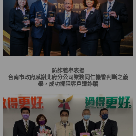
防詐義舉表揚
台南市政府感謝北府分公司業務同仁機警判斷之義
舉，成功攔阻客戶遭詐騙