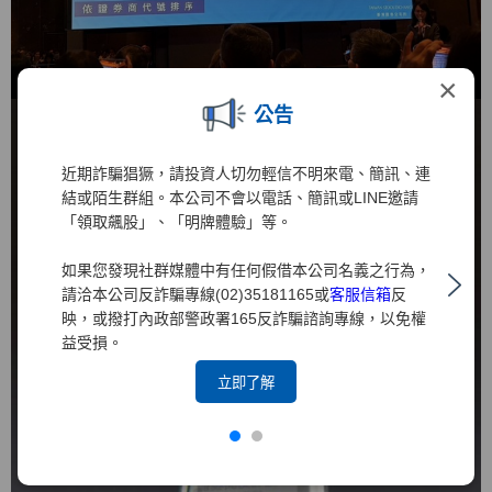
×
公告
近期詐騙猖獗，請投資人切勿輕信不明來電、簡訊、連
結或陌生群組。本公司不會以電話、簡訊或LINE邀請
「領取飆股」、「明牌體驗」等。
如果您發現社群媒體中有任何假借本公司名義之行為，
請洽本公司反詐騙專線(02)35181165或
客服信箱
反
映，或撥打內政部警政署165反詐騙諮詢專線，以免權
益受損。
立即了解