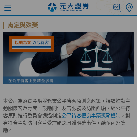
肯定與殊榮
本公司為落實金融服務業公平待客原則之政策，持續推動主
動關懷客戶專案，鼓勵同仁友善服務及防阻詐騙，經公平待
客原則推行委員會通過制定
公平待客優良事蹟獎勵機制
，對
有符合主動防阻客戶受詐騙之具體明確事件，給予內部獎
勵。