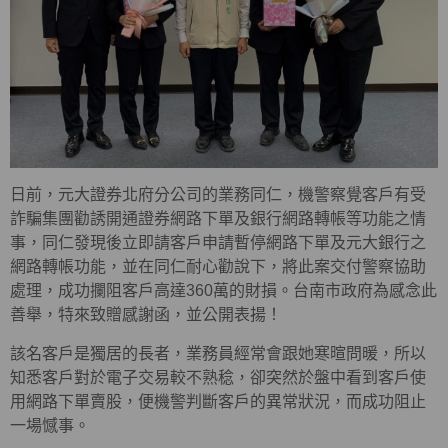
日前，元大證券北府分公司的業務同仁，機警察覺客戶有受
詐騙集團勸誘開通證券網路下單及銀行網路轉帳等功能之情
事，同仁發現後立即請客戶申請暫停網路下單及元大銀行之
網路轉帳功能，並在同仁耐心勸說下，將此案交付警察協助
處理，成功攔阻客戶高達360萬的財損。台南市政府為感念此
善舉，特來致贈感謝函，並公開表揚！
該名客戶是獨居的長者，業務員經常會跟她寒暄問暖，所以
知悉客戶對於電子交易較不熟稔，卻突然於盤中看到客戶使
用網路下單賣股，便機警判斷客戶的異常狀況，而成功阻止
一場憾事。