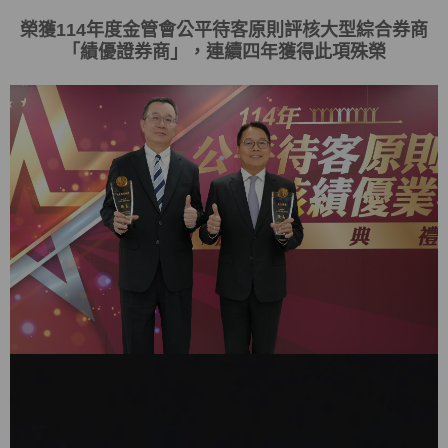
榮獲
114
年度金管會
公平待客原則評核大型綜合券商
「
績優證券商
」，連續四年獲得此項殊榮