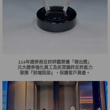
114
年證券商反詐評鑑榮獲「傑出獎」
元大證券強化員工及民眾識詐反詐能力
發揮
『
前端阻卻
』
，保護客戶資產。