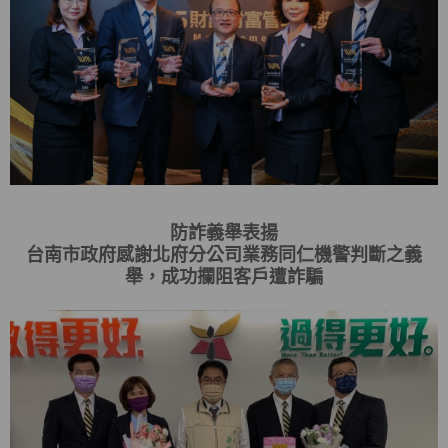
防詐義舉表揚
台南市政府感謝北府分公司業務同仁機警判斷之義
舉，成功攔阻客戶遭詐騙