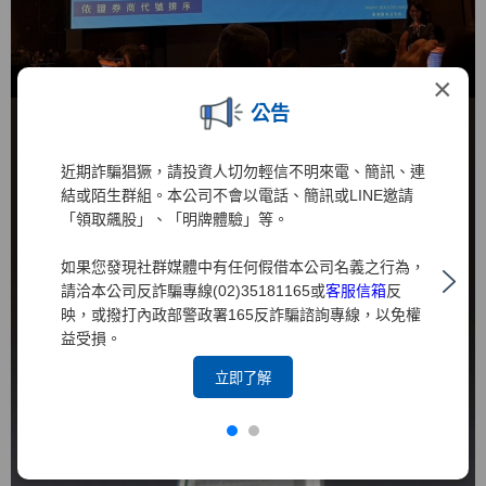
×
公告
近期詐騙猖獗，請投資人切勿輕信不明來電、簡訊、連
結或陌生群組。本公司不會以電話、簡訊或LINE邀請
「領取飆股」、「明牌體驗」等。
如果您發現社群媒體中有任何假借本公司名義之行為，
請洽本公司反詐騙專線(02)35181165或
客服信箱
反
映，或撥打內政部警政署165反詐騙諮詢專線，以免權
益受損。
立即了解