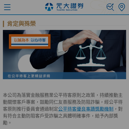
肯定與殊榮
本公司為落實金融服務業公平待客原則之政策，持續推動主
動關懷客戶專案，鼓勵同仁友善服務及防阻詐騙，經公平待
客原則推行委員會通過制定
公平待客優良事蹟獎勵機制
，對
有符合主動防阻客戶受詐騙之具體明確事件，給予內部獎
勵。