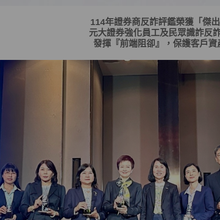
114
年證券商反詐評鑑榮獲「傑出
元大證券強化員工及民眾識詐反
發揮
『
前端阻卻
』
，保護客戶資