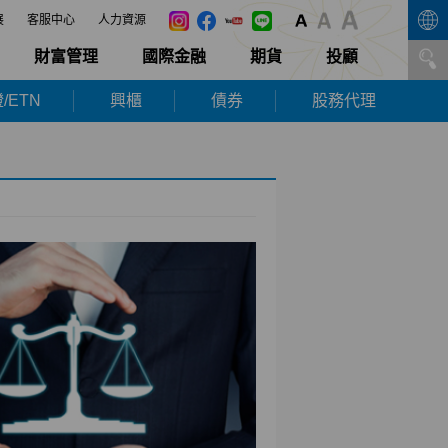
展
客服中心
人力資源
財富管理
國際金融
期貨
投顧
/ETN
興櫃
債券
股務代理