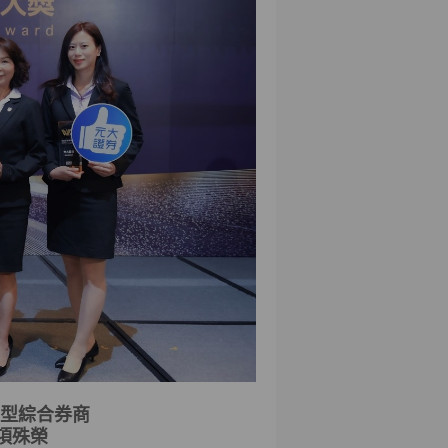
型綜合券商
項殊榮