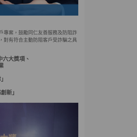
戶專案，鼓勵同仁友善服務及防阻詐
，對有符合主動防阻客戶受詐騙之具
中六大獎項、
業
隊」
務創新」