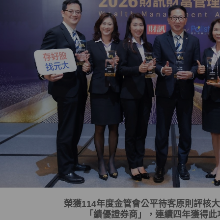
榮獲
114
年度金管會
公平待客原則評核大
「
績優證券商
」，連續四年獲得此