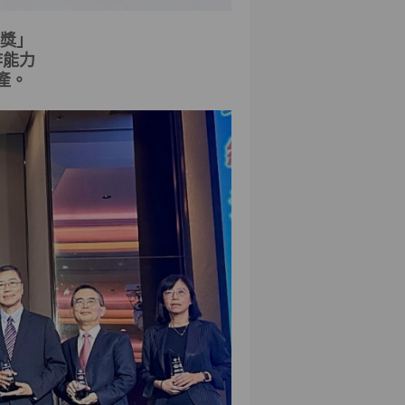
獎」
詐能力
產。