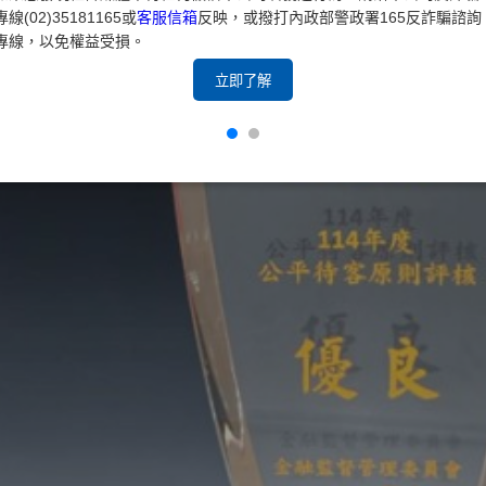
專線(02)35181165或
客服信箱
反映，或撥打內政部警政署165反詐騙諮詢
專線，以免權益受損。
立即了解