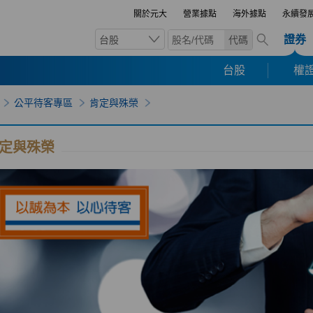
關於元大
營業據點
海外據點
永續發
證券
台股
代碼
台股
權證
公平待客專區
肯定與殊榮
定與殊榮