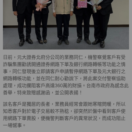
日前，元大證券北府分公司的業務同仁，機警察覺客戶有受
詐騙集團勸誘開通證券網路下單及銀行網路轉帳等功能之情
事，同仁發現後立即請客戶申請暫停網路下單及元大銀行之
網路轉帳功能，並在同仁耐心勸說下，將此案交付警察協助
處理，成功攔阻客戶高達360萬的財損。台南市政府為感念此
善舉，特來致贈感謝函，並公開表揚！
該名客戶是獨居的長者，業務員經常會跟她寒暄問暖，所以
知悉客戶對於電子交易較不熟稔，卻突然於盤中看到客戶使
用網路下單賣股，便機警判斷客戶的異常狀況，而成功阻止
一場憾事。