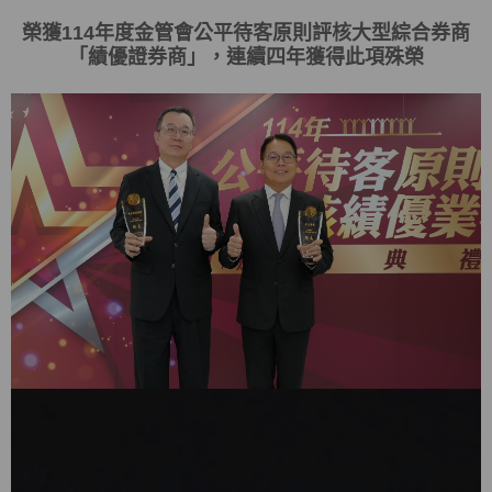
榮獲
114
年度金管會
公平待客原則評核大型綜合券商
「
績優證券商
」，連續四年獲得此項殊榮