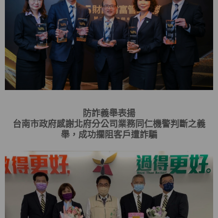
防詐義舉表揚
台南市政府感謝北府分公司業務同仁機警判斷之義
舉，成功攔阻客戶遭詐騙