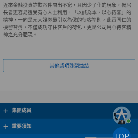
近來金融投資詐欺案件層出不窮，且因少子化的現象，獨居
長者更容易遭受有心人士利用，「以誠為本，以心待客」的
精神，一向是元大證券最引以為傲的待客準則，此番同仁的
機警智勇，不僅成功守住客戶的荷包，更是公司用心待客精
神之充分體現。
其他獎項殊榮連結
+
集團成員
+
重要須知
TOP