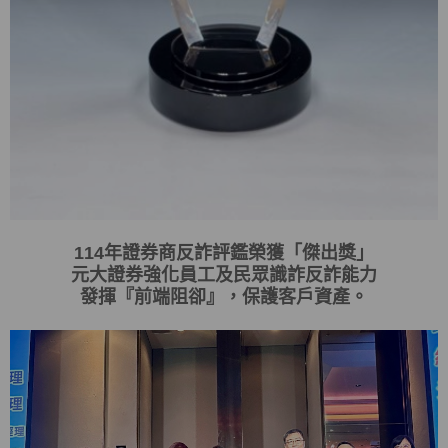
114
年證券商反詐評鑑榮獲「傑出獎」
元大證券強化員工及民眾識詐反詐能力
發揮
『
前端阻卻
』
，保護客戶資產。