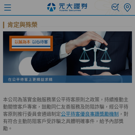
肯定與殊榮
本公司為落實金融服務業公平待客原則之政策，持續推動主
動關懷客戶專案，鼓勵同仁友善服務及防阻詐騙，經公平待
客原則推行委員會通過制定
公平待客優良事蹟獎勵機制
，對
有符合主動防阻客戶受詐騙之具體明確事件，給予內部獎
勵。