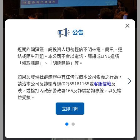
×
公告
近期詐騙猖獗，請投資人切勿輕信不明來電、簡訊、連
結或陌生群組。本公司不會以電話、簡訊或LINE邀請
「領取飆股」、「明牌體驗」等。
如果您發現社群媒體中有任何假借本公司名義之行為，
請洽本公司反詐騙專線(02)35181165或
客服信箱
反
映，或撥打內政部警政署165反詐騙諮詢專線，以免權
益受損。
立即了解