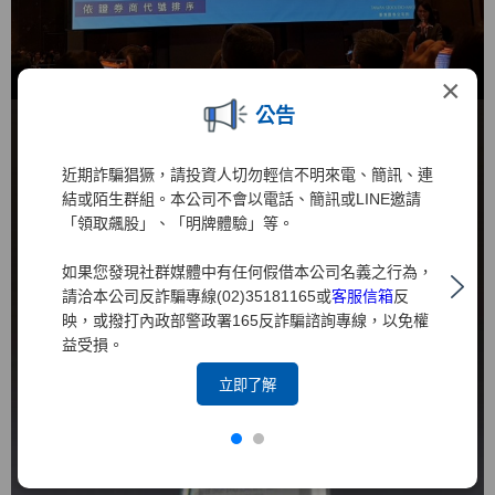
×
公告
近期詐騙猖獗，請投資人切勿輕信不明來電、簡訊、連
結或陌生群組。本公司不會以電話、簡訊或LINE邀請
「領取飆股」、「明牌體驗」等。
如果您發現社群媒體中有任何假借本公司名義之行為，
請洽本公司反詐騙專線(02)35181165或
客服信箱
反
映，或撥打內政部警政署165反詐騙諮詢專線，以免權
益受損。
立即了解