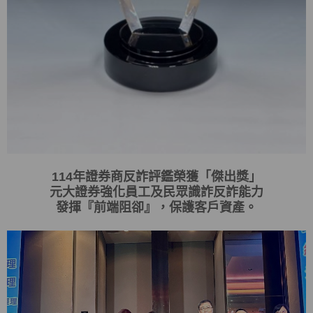
114
年證券商反詐評鑑榮獲「傑出獎」
元大證券強化員工及民眾識詐反詐能力
發揮
『
前端阻卻
』
，保護客戶資產。