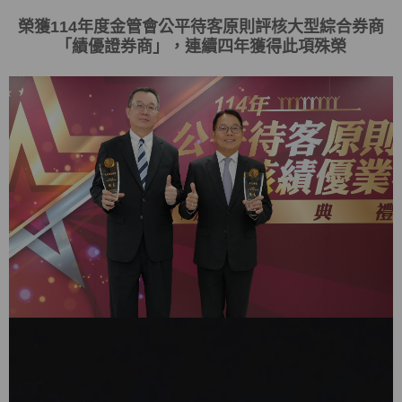
榮獲
114
年度金管會
公平待客原則評核大型綜合券商
「
績優證券商
」，連續四年獲得此項殊榮