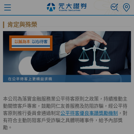
肯定與殊榮
本公司為落實金融服務業公平待客原則之政策，持續推動主
動關懷客戶專案，鼓勵同仁友善服務及防阻詐騙，經公平待
客原則推行委員會通過制定
公平待客優良事蹟獎勵機制
，對
有符合主動防阻客戶受詐騙之具體明確事件，給予內部獎
勵。