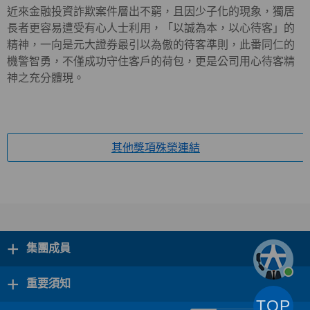
近來金融投資詐欺案件層出不窮，且因少子化的現象，獨居
長者更容易遭受有心人士利用，「以誠為本，以心待客」的
精神，一向是元大證券最引以為傲的待客準則，此番同仁的
機警智勇，不僅成功守住客戶的荷包，更是公司用心待客精
神之充分體現。
其他獎項殊榮連結
+
集團成員
+
重要須知
TOP