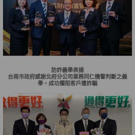
防詐義舉表揚
台南市政府感謝北府分公司業務同仁機警判斷之義
舉，成功攔阻客戶遭詐騙