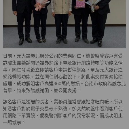
日前，元大證券北府分公司的業務同仁，機警察覺客戶有受
詐騙集團勸誘開通證券網路下單及銀行網路轉帳等功能之情
事，同仁發現後立即請客戶申請暫停網路下單及元大銀行之
網路轉帳功能，並在同仁耐心勸說下，將此案交付警察協助
處理，成功攔阻客戶高達360萬的財損。台南市政府為感念此
善舉，特來致贈感謝函，並公開表揚！
該名客戶是獨居的長者，業務員經常會跟她寒暄問暖，所以
知悉客戶對於電子交易較不熟稔，卻突然於盤中看到客戶使
用網路下單賣股，便機警判斷客戶的異常狀況，而成功阻止
一場憾事。