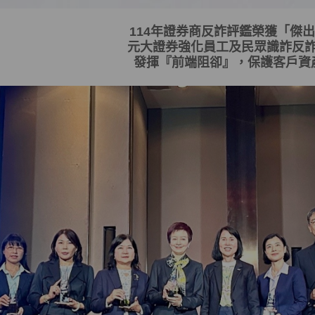
114
年證券商反詐評鑑榮獲「傑出
元大證券強化員工及民眾識詐反
發揮
『
前端阻卻
』
，保護客戶資