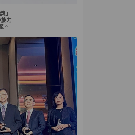
獎」
詐能力
產。