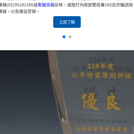
專線(02)35181165或
客服信箱
反映，或撥打內政部警政署165反詐騙諮詢
專線，以免權益受損。
立即了解