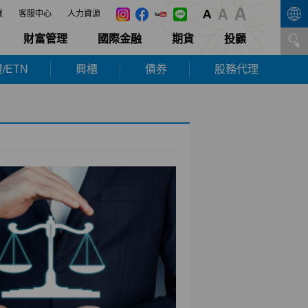
展
客服中心
人力資源
財富管理
國際金融
期貨
投顧
/ETN
興櫃
債券
股務代理