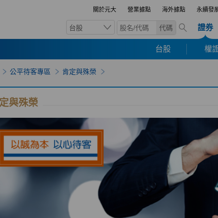
關於元大
營業據點
海外據點
永續發
證券
台股
代碼
台股
權證
公平待客專區
肯定與殊榮
定與殊榮