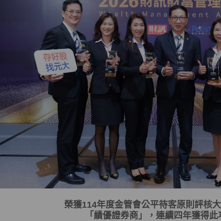
榮獲
114
年度金管會
公平待客原則評核大
「
績優證券商
」，連續四年獲得此