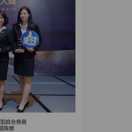
型綜合券商
項殊榮