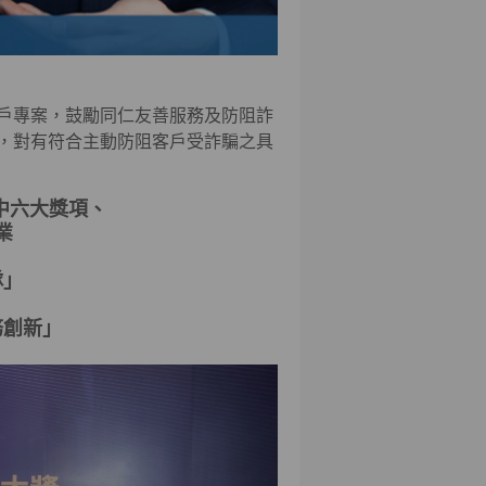
戶專案，鼓勵同仁友善服務及防阻詐
，對有符合主動防阻客戶受詐騙之具
中六大獎項、
業
隊」
務創新」