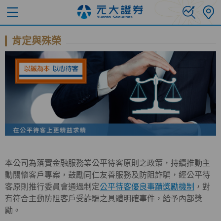
肯定與殊榮
本公司為落實金融服務業公平待客原則之政策，持續推動主
動關懷客戶專案，鼓勵同仁友善服務及防阻詐騙，經公平待
客原則推行委員會通過制定
公平待客優良事蹟獎勵機制
，對
有符合主動防阻客戶受詐騙之具體明確事件，給予內部獎
勵。