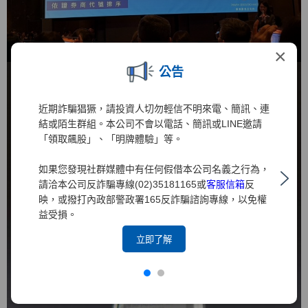
×
公告
近期詐騙猖獗，請投資人切勿輕信不明來電、簡訊、連
結或陌生群組。本公司不會以電話、簡訊或LINE邀請
「領取飆股」、「明牌體驗」等。
如果您發現社群媒體中有任何假借本公司名義之行為，
請洽本公司反詐騙專線(02)35181165或
客服信箱
反
映，或撥打內政部警政署165反詐騙諮詢專線，以免權
益受損。
立即了解