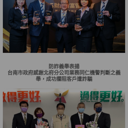
防詐義舉表揚
台南市政府感謝北府分公司業務同仁機警判斷之義
舉，成功攔阻客戶遭詐騙