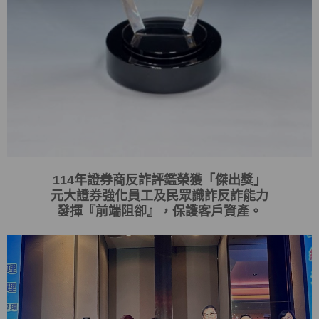
114
年證券商反詐評鑑榮獲「傑出獎」
元大證券強化員工及民眾識詐反詐能力
發揮
『
前端阻卻
』
，保護客戶資產。