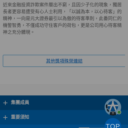
近來金融投資詐欺案件層出不窮，且因少子化的現象，獨居
長者更容易遭受有心人士利用，「以誠為本，以心待客」的
精神，一向是元大證券最引以為傲的待客準則，此番同仁的
機警智勇，不僅成功守住客戶的荷包，更是公司用心待客精
神之充分體現。
其他獎項殊榮連結
+
集團成員
+
重要須知
TOP