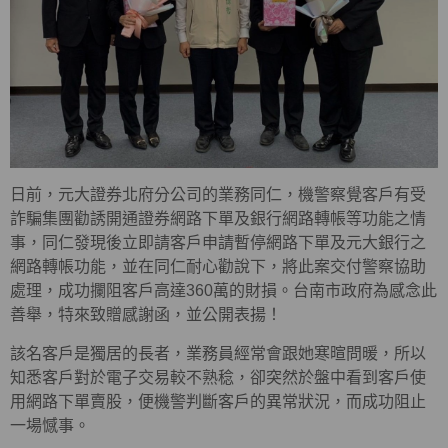
日前，元大證券北府分公司的業務同仁，機警察覺客戶有受
詐騙集團勸誘開通證券網路下單及銀行網路轉帳等功能之情
事，同仁發現後立即請客戶申請暫停網路下單及元大銀行之
網路轉帳功能，並在同仁耐心勸說下，將此案交付警察協助
處理，成功攔阻客戶高達360萬的財損。台南市政府為感念此
善舉，特來致贈感謝函，並公開表揚！
該名客戶是獨居的長者，業務員經常會跟她寒暄問暖，所以
知悉客戶對於電子交易較不熟稔，卻突然於盤中看到客戶使
用網路下單賣股，便機警判斷客戶的異常狀況，而成功阻止
一場憾事。