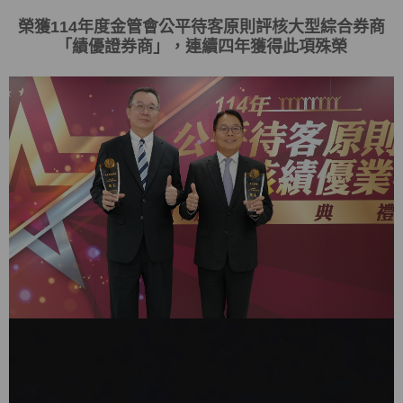
榮獲
114
年度金管會
公平待客原則評核大型綜合券商
「
績優證券商
」，連續四年獲得此項殊榮