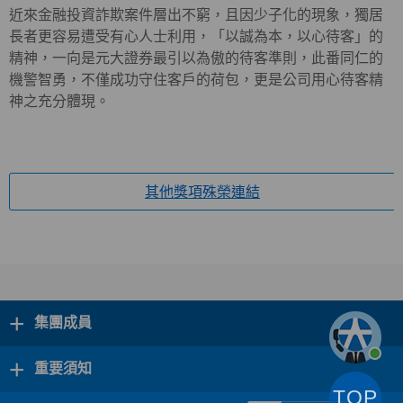
近來金融投資詐欺案件層出不窮，且因少子化的現象，獨居
長者更容易遭受有心人士利用，「以誠為本，以心待客」的
精神，一向是元大證券最引以為傲的待客準則，此番同仁的
機警智勇，不僅成功守住客戶的荷包，更是公司用心待客精
神之充分體現。
其他獎項殊榮連結
+
集團成員
+
重要須知
TOP