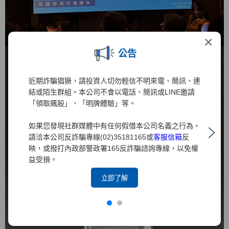
×
公告
近期詐騙猖獗，請投資人切勿輕信不明來電、簡訊、連
結或陌生群組。本公司不會以電話、簡訊或LINE邀請
「領取飆股」、「明牌體驗」等。
如果您發現社群媒體中有任何假借本公司名義之行為，
請洽本公司反詐騙專線(02)35181165或
客服信箱
反
映，或撥打內政部警政署165反詐騙諮詢專線，以免權
益受損。
立即了解