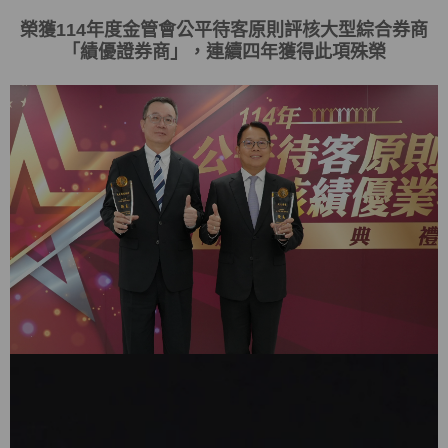
榮獲
114
年度金管會
公平待客原則評核大型綜合券商
「
績優證券商
」，連續四年獲得此項殊榮