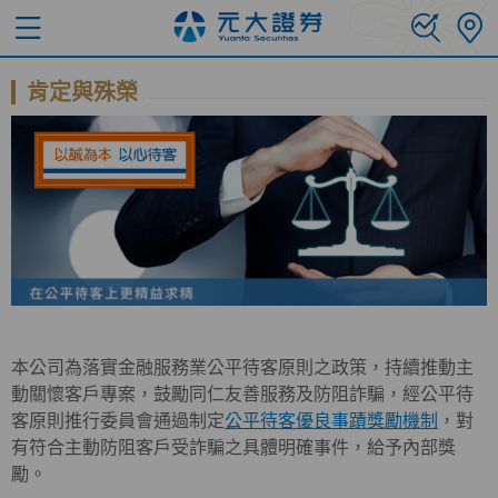
肯定與殊榮
本公司為落實金融服務業公平待客原則之政策，持續推動主
動關懷客戶專案，鼓勵同仁友善服務及防阻詐騙，經公平待
客原則推行委員會通過制定
公平待客優良事蹟獎勵機制
，對
有符合主動防阻客戶受詐騙之具體明確事件，給予內部獎
勵。