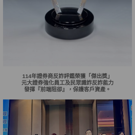
114
年證券商反詐評鑑榮獲「傑出獎」
元大證券強化員工及民眾識詐反詐能力
發揮
『
前端阻卻
』
，保護客戶資產。