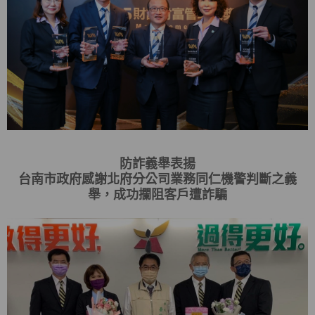
防詐義舉表揚
台南市政府感謝北府分公司業務同仁機警判斷之義
舉，成功攔阻客戶遭詐騙