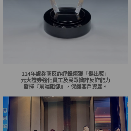
114
年證券商反詐評鑑榮獲「傑出獎」
元大證券強化員工及民眾識詐反詐能力
發揮
『
前端阻卻
』
，保護客戶資產。