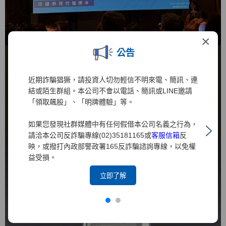
×
公告
近期詐騙猖獗，請投資人切勿輕信不明來電、簡訊、連
結或陌生群組。本公司不會以電話、簡訊或LINE邀請
「領取飆股」、「明牌體驗」等。
如果您發現社群媒體中有任何假借本公司名義之行為，
請洽本公司反詐騙專線(02)35181165或
客服信箱
反
映，或撥打內政部警政署165反詐騙諮詢專線，以免權
益受損。
立即了解