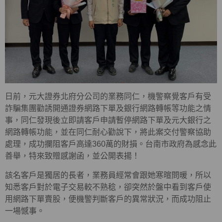
日前，元大證券北府分公司的業務同仁，機警察覺客戶有受
詐騙集團勸誘開通證券網路下單及銀行網路轉帳等功能之情
事，同仁發現後立即請客戶申請暫停網路下單及元大銀行之
網路轉帳功能，並在同仁耐心勸說下，將此案交付警察協助
處理，成功攔阻客戶高達360萬的財損。台南市政府為感念此
善舉，特來致贈感謝函，並公開表揚！
該名客戶是獨居的長者，業務員經常會跟她寒暄問暖，所以
知悉客戶對於電子交易較不熟稔，卻突然於盤中看到客戶使
用網路下單賣股，便機警判斷客戶的異常狀況，而成功阻止
一場憾事。