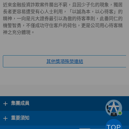
近來金融投資詐欺案件層出不窮，且因少子化的現象，獨居
長者更容易遭受有心人士利用，「以誠為本，以心待客」的
精神，一向是元大證券最引以為傲的待客準則，此番同仁的
機警智勇，不僅成功守住客戶的荷包，更是公司用心待客精
神之充分體現。
其他獎項殊榮連結
+
集團成員
+
重要須知
TOP