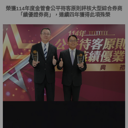
榮獲
114
年度金管會
公平待客原則評核大型綜合券商
「
績優證券商
」，連續四年獲得此項殊榮