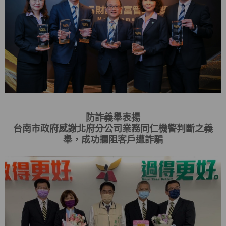
防詐義舉表揚
台南市政府感謝北府分公司業務同仁機警判斷之義
舉，成功攔阻客戶遭詐騙