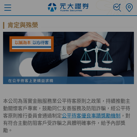
肯定與殊榮
本公司為落實金融服務業公平待客原則之政策，持續推動主
動關懷客戶專案，鼓勵同仁友善服務及防阻詐騙，經公平待
客原則推行委員會通過制定
公平待客優良事蹟獎勵機制
，對
有符合主動防阻客戶受詐騙之具體明確事件，給予內部獎
勵。