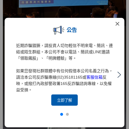
×
公告
近期詐騙猖獗，請投資人切勿輕信不明來電、簡訊、連
結或陌生群組。本公司不會以電話、簡訊或LINE邀請
「領取飆股」、「明牌體驗」等。
如果您發現社群媒體中有任何假借本公司名義之行為，
請洽本公司反詐騙專線(02)35181165或
客服信箱
反
映，或撥打內政部警政署165反詐騙諮詢專線，以免權
益受損。
立即了解