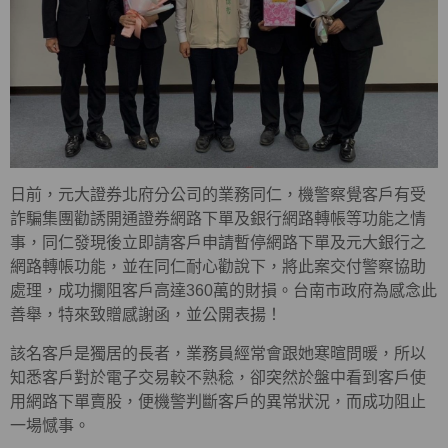
日前，元大證券北府分公司的業務同仁，機警察覺客戶有受
詐騙集團勸誘開通證券網路下單及銀行網路轉帳等功能之情
事，同仁發現後立即請客戶申請暫停網路下單及元大銀行之
網路轉帳功能，並在同仁耐心勸說下，將此案交付警察協助
處理，成功攔阻客戶高達360萬的財損。台南市政府為感念此
善舉，特來致贈感謝函，並公開表揚！
該名客戶是獨居的長者，業務員經常會跟她寒暄問暖，所以
知悉客戶對於電子交易較不熟稔，卻突然於盤中看到客戶使
用網路下單賣股，便機警判斷客戶的異常狀況，而成功阻止
一場憾事。