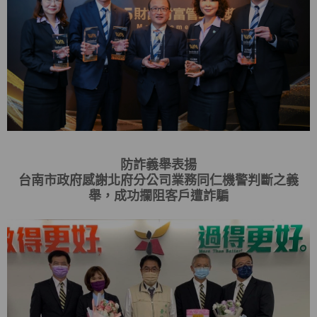
防詐義舉表揚
台南市政府感謝北府分公司業務同仁機警判斷之義
舉，成功攔阻客戶遭詐騙