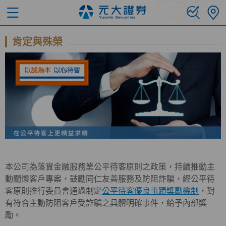
肯定與殊榮
本公司為落實金融服務業公平待客原則之政策，持續推動主
動關懷客戶專案，鼓勵同仁友善服務及防阻詐騙，經公平待
客原則推行委員會通過制定
公平待客優良事蹟獎勵機制
，對
有符合主動防阻客戶受詐騙之具體明確事件，給予內部獎
勵。