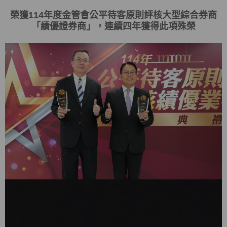
榮獲
114
年度金管會
公平待客原則評核大型綜合券商
「
績優證券商
」，連續四年獲得此項殊榮