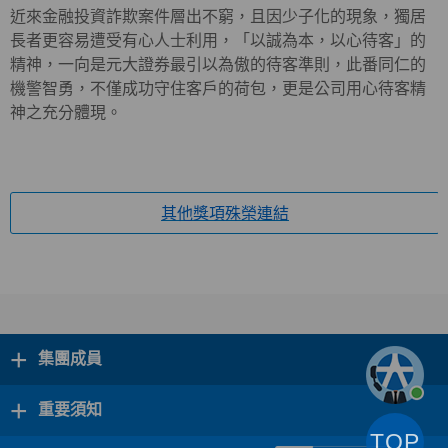
近來金融投資詐欺案件層出不窮，且因少子化的現象，獨居
長者更容易遭受有心人士利用，「以誠為本，以心待客」的
精神，一向是元大證券最引以為傲的待客準則，此番同仁的
機警智勇，不僅成功守住客戶的荷包，更是公司用心待客精
神之充分體現。
其他獎項殊榮連結
+
集團成員
+
重要須知
TOP