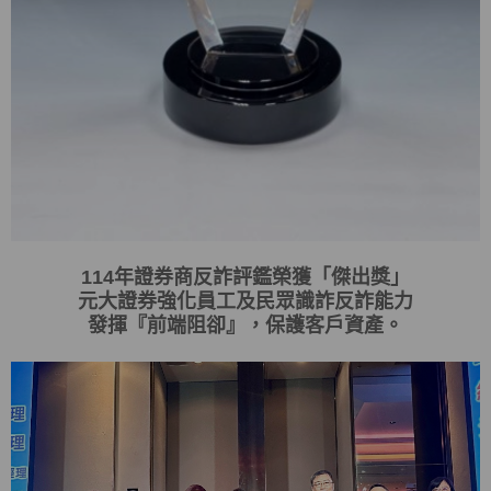
114
年證券商反詐評鑑榮獲「傑出獎」
元大證券強化員工及民眾識詐反詐能力
發揮
『
前端阻卻
』
，保護客戶資產。