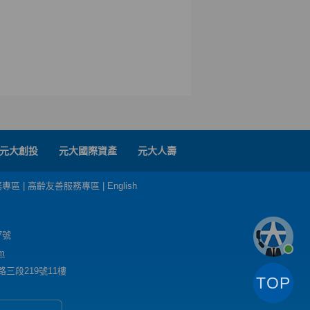
元大創投
元大國際資產
元大人壽
務專區
|
高齡友善服務專區
|
English
7號
m
三段219號11樓
TOP