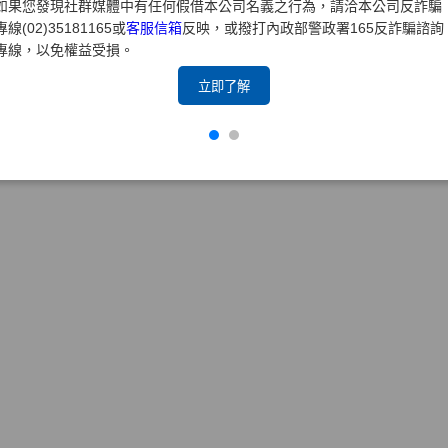
如果您發現社群媒體中有任何假借本公司名義之行為，請洽本公司反詐騙
專線(02)35181165或
客服信箱
反映，或撥打內政部警政署165反詐騙諮詢
專線，以免權益受損。
立即了解