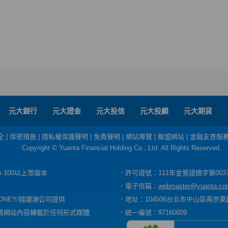
元大銀行
元大證金
元大投信
元大投顧
元大期貨
全
|
保密措施
|
隱私權保護聲明
|
免責聲明
|
網站導覽
|
聯盟網站
|
金融友善服
Copyright © Yuanta Financial Holding Co., Ltd. All Rights Reserved.
dge 100以上等版本
．許可證號：111年金管證總字第003
．電子信箱：
webmaster@yuanta.co
ONEY/錢塘潮公司提供
．地址：104506台北市中山區南京東路
將網站內容轉載於任何形式媒體
．統一編號：97160609