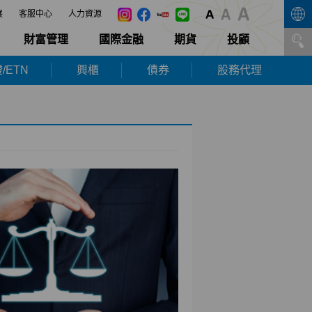
展
客服中心
人力資源
財富管理
國際金融
期貨
投顧
/ETN
興櫃
債券
股務代理