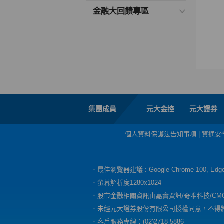
金融大回饋專區
集團成員
元大金控
元大證券
個人資料保護法告知事項
|
資通安
．最佳瀏覽器建議 : Google Chrome 100, E
．螢幕解析度1280x1024
．股市金融相關資訊由嘉實資訊/奇唯科技/CM
．未經元大證券股份有限公司授權同意，不得
．客戶服務專線：(02)2718-5886