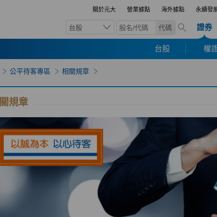
關於元大
營業據點
海外據點
永續發
證券
台股
代碼
台股
權證
公平待客專區
相關規章
關規章