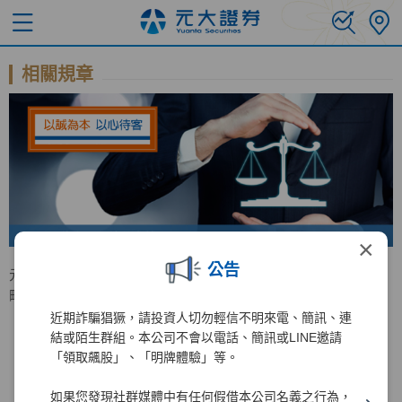
相關規章
×
公告
元大證券訂有「公平待客原則政策」及「公平待客原則策
略」，作為本公司全體員工落實公平待客之遵循依據。
近期詐騙猖獗，請投資人切勿輕信不明來電、簡訊、連
結或陌生群組。本公司不會以電話、簡訊或LINE邀請
「領取飆股」、「明牌體驗」等。
公平待客原則策略
公平待客原則政策
如果您發現社群媒體中有任何假借本公司名義之行為，