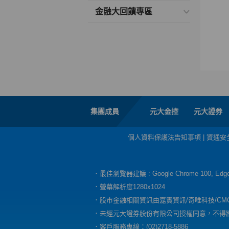
金融大回饋專區
集團成員
元大金控
元大證券
個人資料保護法告知事項
|
資通安
．最佳瀏覽器建議 : Google Chrome 100, E
．螢幕解析度1280x1024
．股市金融相關資訊由嘉實資訊/奇唯科技/CM
．未經元大證券股份有限公司授權同意，不得
．客戶服務專線：(02)2718-5886