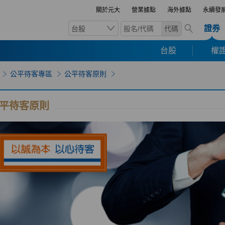
關於元大
營業據點
海外據點
永續發
證券
台股
代碼
台股
權證
公平待客專區
公平待客原則
平待客原則