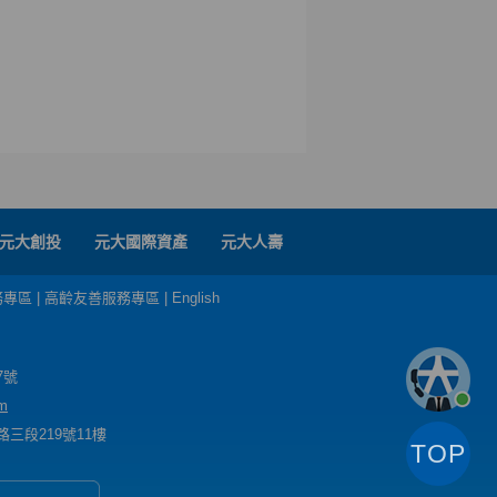
元大創投
元大國際資產
元大人壽
務專區
|
高齡友善服務專區
|
English
7號
m
三段219號11樓
TOP