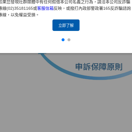
如果您發現社群媒體中有任何假借本公司名義之行為，請洽本公司反詐騙
專線(02)35181165或
客服信箱
反映，或撥打內政部警政署165反詐騙諮詢
專線，以免權益受損。
立即了解