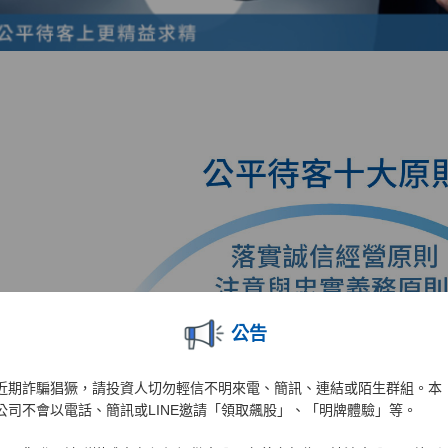
公告
近期詐騙猖獗，請投資人切勿輕信不明來電、簡訊、連結或陌生群組。本
公司不會以電話、簡訊或LINE邀請「領取飆股」、「明牌體驗」等。