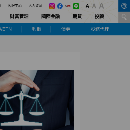
展
客服中心
人力資源
財富管理
國際金融
期貨
投顧
/ETN
興櫃
債券
股務代理