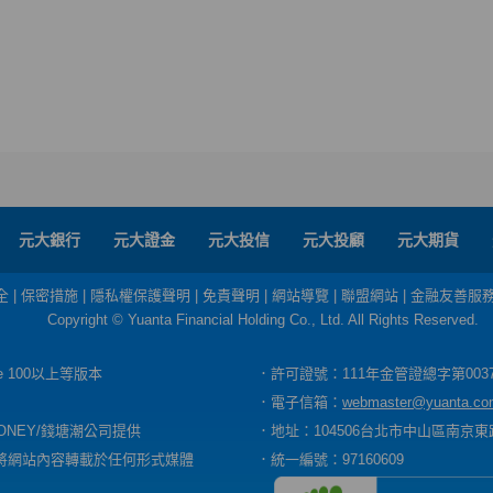
元大銀行
元大證金
元大投信
元大投顧
元大期貨
全
|
保密措施
|
隱私權保護聲明
|
免責聲明
|
網站導覽
|
聯盟網站
|
金融友善服
Copyright © Yuanta Financial Holding Co., Ltd. All Rights Reserved.
dge 100以上等版本
．許可證號：111年金管證總字第003
．電子信箱：
webmaster@yuanta.co
ONEY/錢塘潮公司提供
．地址：104506台北市中山區南京東路
將網站內容轉載於任何形式媒體
．統一編號：97160609