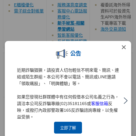
E櫃檯優化
服務滿意度調查
複委託海外所得
電子綜合對帳單
客服中心電話服
資料可於投資先
務優化
生APP/海外所得
新手秘笈-相關
下載專區下載
學習網站
海外交易須知
智能客服優化
反詐騙專線服務
×
公告
機構法人/SBL
投資銀行
衍生性商品/權證
近期詐騙猖獗，請投資人切勿輕信不明來電、簡訊、連
結或陌生群組。本公司不會以電話、簡訊或LINE邀請
「領取飆股」、「明牌體驗」等。
如果您發現社群媒體中有任何假借本公司名義之行為，
請洽本公司反詐騙專線(02)35181165或
客服信箱
反
借券交易系統長
於官網新增
興
櫃
官網提供下列專區
效單說明
交易市場即時行
映，或撥打內政部警政署165反詐騙諮詢專線，以免權
權證教學專區
情、財務報告、
元大權證隱波不
益受損。
即時新聞及重大
降大公開
立即了解
訊息公告
權證致勝關鍵
ETN教學專區