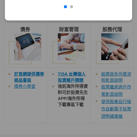
境外結構型商品
教室
債券
財富管理
股務代理
於官網提供債券
TISA 台灣個人
股票掛失作業流
商品看板
投資帳戶開辦
程影音說明
債券小學堂
信託海外所得資
股票繼承過戶作
料可於投資先生
業影音說明
APP/
海外所得
提供股東自行操
下載
專區下載
作自動電子投票
證明補單機