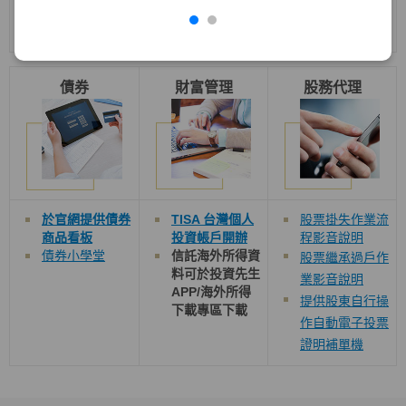
境外結構型商品
教室
債券
財富管理
股務代理
於官網提供債券
TISA 台灣個人
股票掛失作業流
商品看板
投資帳戶開辦
程影音說明
債券小學堂
信託海外所得資
股票繼承過戶作
料可於投資先生
業影音說明
APP/
海外所得
提供股東自行操
下載
專區下載
作自動電子投票
證明補單機