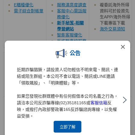
E櫃檯優化
服務滿意度調查
複委託海外所得
電子綜合對帳單
客服中心電話服
資料可於投資先
務優化
生APP/海外所得
新手秘笈-相關
下載專區下載
學習網站
海外交易須知
智能客服優化
反詐騙專線服務
×
公告
機構法人/SBL
投資銀行
衍生性商品/權證
近期詐騙猖獗，請投資人切勿輕信不明來電、簡訊、連
結或陌生群組。本公司不會以電話、簡訊或LINE邀請
「領取飆股」、「明牌體驗」等。
如果您發現社群媒體中有任何假借本公司名義之行為，
請洽本公司反詐騙專線(02)35181165或
客服信箱
反
借券交易系統長
於官網新增
興
櫃
官網提供下列專區
效單說明
交易市場即時行
映，或撥打內政部警政署165反詐騙諮詢專線，以免權
權證教學專區
情、財務報告、
元大權證隱波不
益受損。
即時新聞及重大
降大公開
立即了解
訊息公告
權證致勝關鍵
ETN教學專區