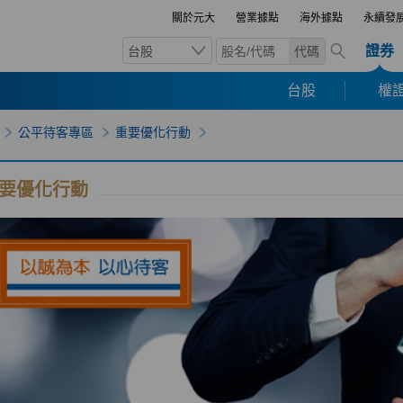
關於元大
營業據點
海外據點
永續發
證券
台股
代碼
台股
權證
公平待客專區
重要優化行動
要優化行動