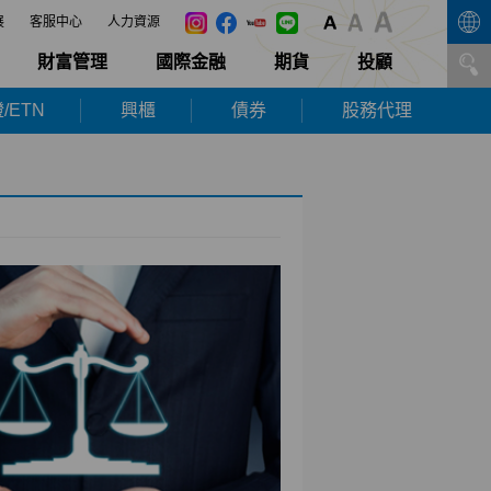
展
客服中心
人力資源
財富管理
國際金融
期貨
投顧
/ETN
興櫃
債券
股務代理