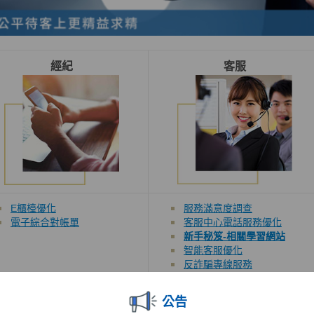
經紀
客服
E櫃檯優化
服務滿意度調查
電子綜合對帳單
客服中心電話服務優化
新手秘笈-相關學習網站
智能客服優化
反詐騙專線服務
公告
機構法人/SBL
投資銀行