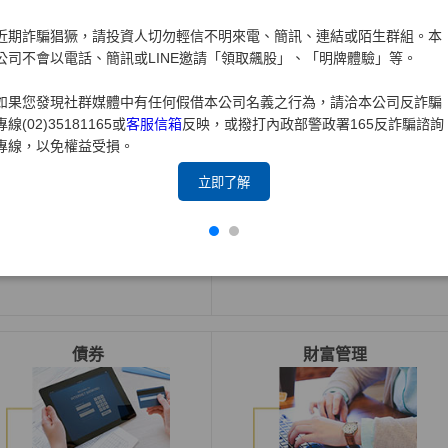
近期詐騙猖獗，請投資人切勿輕信不明來電、簡訊、連結或陌生群組。本
公司不會以電話、簡訊或LINE邀請「領取飆股」、「明牌體驗」等。
如果您發現社群媒體中有任何假借本公司名義之行為，請洽本公司反詐騙
專線(02)35181165或
客服信箱
反映，或撥打內政部警政署165反詐騙諮詢
專線，以免權益受損。
立即了解
借券交易系統長效單說明
於官網新增
興
櫃交易市場即
時行情、財務報告、即時新
聞及重大訊息公告
債券
財富管理