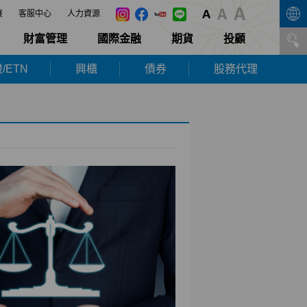
展
客服中心
人力資源
財富管理
國際金融
期貨
投顧
/ETN
興櫃
債券
股務代理