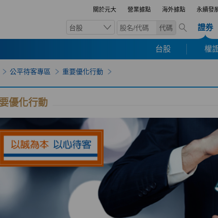
關於元大
營業據點
海外據點
永續發
證券
台股
代碼
台股
權證
公平待客專區
重要優化行動
要優化行動