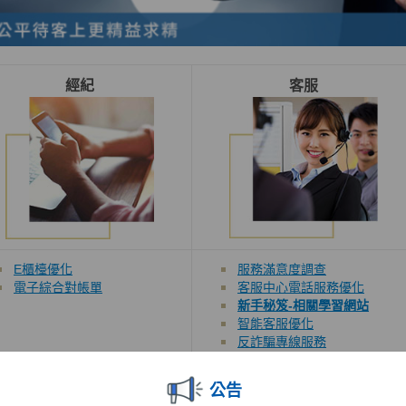
經紀
客服
E櫃檯優化
服務滿意度調查
電子綜合對帳單
客服中心電話服務優化
新手秘笈-相關學習網站
智能客服優化
反詐騙專線服務
公告
機構法人/SBL
投資銀行