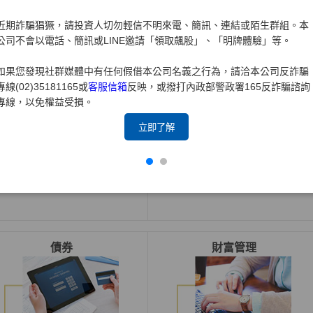
近期詐騙猖獗，請投資人切勿輕信不明來電、簡訊、連結或陌生群組。本
公司不會以電話、簡訊或LINE邀請「領取飆股」、「明牌體驗」等。
如果您發現社群媒體中有任何假借本公司名義之行為，請洽本公司反詐騙
專線(02)35181165或
客服信箱
反映，或撥打內政部警政署165反詐騙諮詢
專線，以免權益受損。
立即了解
借券交易系統長效單說明
於官網新增
興
櫃交易市場即
時行情、財務報告、即時新
聞及重大訊息公告
債券
財富管理