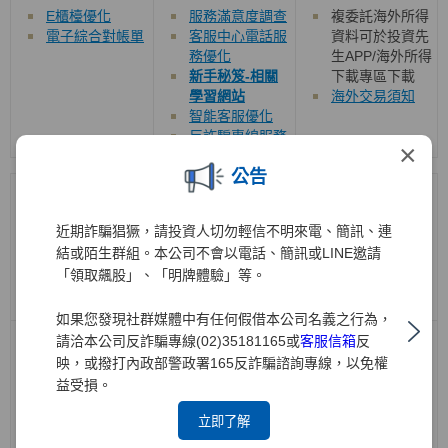
E櫃檯優化
服務滿意度調查
複委託海外所得
電子綜合對帳單
客服中心電話服
資料可於投資先
務優化
生APP/海外所得
新手秘笈-相關
下載專區下載
學習網站
海外交易須知
智能客服優化
反詐騙專線服務
×
公告
機構法人/SBL
投資銀行
衍生性商品/權證
近期詐騙猖獗，請投資人切勿輕信不明來電、簡訊、連
結或陌生群組。本公司不會以電話、簡訊或LINE邀請
「領取飆股」、「明牌體驗」等。
如果您發現社群媒體中有任何假借本公司名義之行為，
請洽本公司反詐騙專線(02)35181165或
客服信箱
反
借券交易系統長
於官網新增
興
櫃
官網提供下列專區
效單說明
交易市場即時行
映，或撥打內政部警政署165反詐騙諮詢專線，以免權
權證教學專區
情、財務報告、
元大權證隱波不
益受損。
即時新聞及重大
降大公開
立即了解
訊息公告
權證致勝關鍵
ETN教學專區