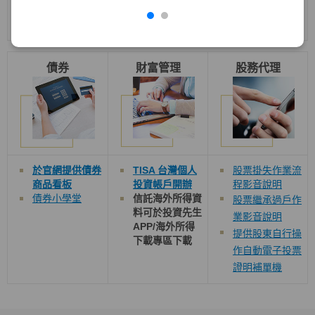
境外結構型商品
教室
債券
財富管理
股務代理
於官網提供債券
TISA 台灣個人
股票掛失作業流
商品看板
投資帳戶開辦
程影音說明
債券小學堂
信託海外所得資
股票繼承過戶作
料可於投資先生
業影音說明
APP/
海外所得
提供股東自行操
下載
專區下載
作自動電子投票
證明補單機