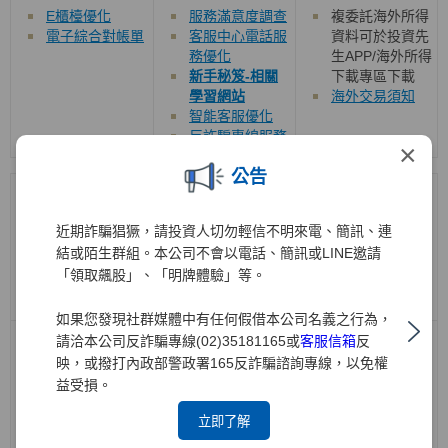
E櫃檯優化
服務滿意度調查
複委託海外所得
電子綜合對帳單
客服中心電話服
資料可於投資先
務優化
生APP/海外所得
新手秘笈-相關
下載專區下載
學習網站
海外交易須知
智能客服優化
反詐騙專線服務
×
公告
機構法人/SBL
投資銀行
衍生性商品/權證
近期詐騙猖獗，請投資人切勿輕信不明來電、簡訊、連
結或陌生群組。本公司不會以電話、簡訊或LINE邀請
「領取飆股」、「明牌體驗」等。
如果您發現社群媒體中有任何假借本公司名義之行為，
請洽本公司反詐騙專線(02)35181165或
客服信箱
反
借券交易系統長
於官網新增
興
櫃
官網提供下列專區
效單說明
交易市場即時行
映，或撥打內政部警政署165反詐騙諮詢專線，以免權
權證教學專區
情、財務報告、
元大權證隱波不
益受損。
即時新聞及重大
降大公開
立即了解
訊息公告
權證致勝關鍵
ETN教學專區