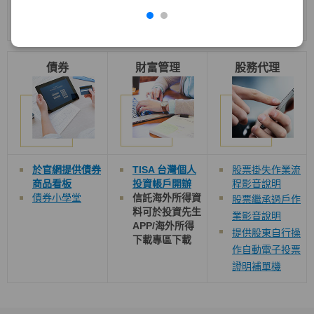
境外結構型商品
教室
債券
財富管理
股務代理
於官網提供債券
TISA 台灣個人
股票掛失作業流
商品看板
投資帳戶開辦
程影音說明
債券小學堂
信託海外所得資
股票繼承過戶作
料可於投資先生
業影音說明
APP/
海外所得
提供股東自行操
下載
專區下載
作自動電子投票
證明補單機