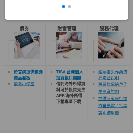
境外結構型商品
教室
債券
財富管理
股務代理
於官網提供債券
TISA 台灣個人
股票掛失作業流
商品看板
投資帳戶開辦
程影音說明
債券小學堂
信託海外所得資
股票繼承過戶作
料可於投資先生
業影音說明
APP/
海外所得
提供股東自行操
下載
專區下載
作自動電子投票
證明補單機