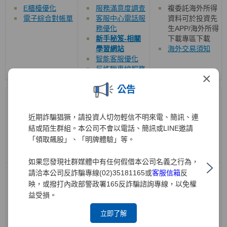
E櫃檯優化
服務滿意度調查
複委託海外所得
電子綜合對帳單
客服中心電話服
資料可於投資先
務優化
生APP/海外所得
新手秘笈-相關
下載專區下載
學習網站
海外交易須知
智能客服優化
反詐騙專線服務
×
公告
機構法人/SBL
投資銀行
衍生性商品/權證
近期詐騙猖獗，請投資人切勿輕信不明來電、簡訊、連
結或陌生群組。本公司不會以電話、簡訊或LINE邀請
「領取飆股」、「明牌體驗」等。
如果您發現社群媒體中有任何假借本公司名義之行為，
請洽本公司反詐騙專線(02)35181165或
客服信箱
反
借券交易系統長
於官網新增
興
櫃
官網提供下列專區
效單說明
交易市場即時行
映，或撥打內政部警政署165反詐騙諮詢專線，以免權
權證教學專區
情、財務報告、
元大權證隱波不
益受損。
即時新聞及重大
降大公開
立即了解
訊息公告
權證致勝關鍵
ETN教學專區