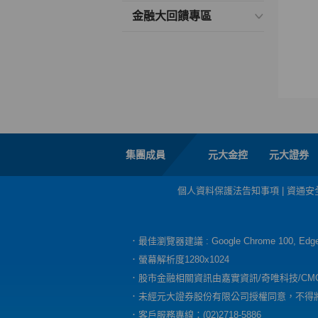
金融大回饋專區
集團成員
元大金控
元大證券
個人資料保護法告知事項
|
資通安
．最佳瀏覽器建議 : Google Chrome 100, E
．螢幕解析度1280x1024
．股市金融相關資訊由嘉實資訊/奇唯科技/CM
．未經元大證券股份有限公司授權同意，不得
．客戶服務專線：(02)2718-5886