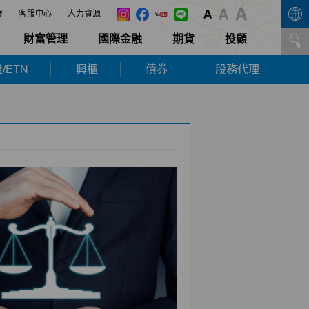
展
客服中心
人力資源
財富管理
國際金融
期貨
投顧
/ETN
興櫃
債券
股務代理