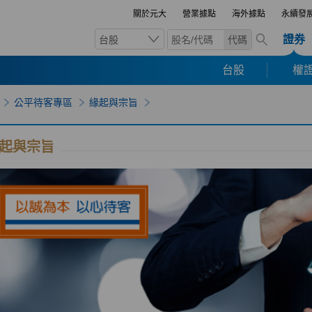
關於元大
營業據點
海外據點
永續發
證券
台股
代碼
台股
權證
公平待客專區
緣起與宗旨
起與宗旨