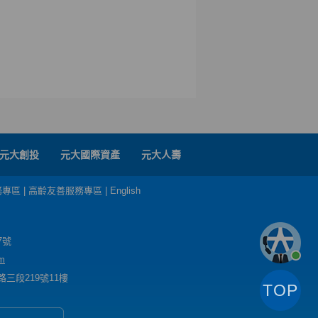
元大創投
元大國際資產
元大人壽
務專區
|
高齡友善服務專區
|
English
7號
m
三段219號11樓
TOP