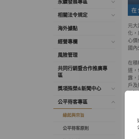
永續發展專區
相關法令規定
元大
海外據點
化，
心價
經營專欄
國內
風險管理
在積
共同行銷暨合作推廣專
道，
區
露，
戶及
獎項殊榮&新聞中心
的建
公平待客專區
緣起與宗旨
公平待客原則