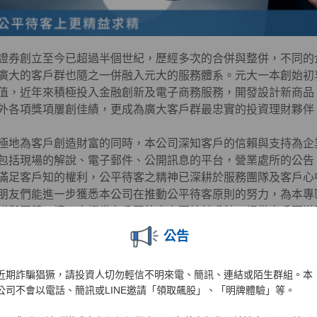
證券創立至今已超過半個世紀，歷經多次的合併與整併，不同的
廣大的客戶群也隨之一併融入元大的服務體系。元大一本創始初
值，近年來積極投入金融創新及電子商務服務，開發設計新商品
外各項獎項屢創佳績，更成為廣大客戶群最忠實的投資理財夥伴
極地為客戶創造財富的同時，本公司深知客戶的信賴與支持為企
包括現場的解說、電子郵件、公開訊息的平台，營業處所的公告
滿足客戶知的權利，公平待客之精神已深耕於服務團隊及客戶心
朋友們能進一步獲悉本公司在推動公平待客原則的努力，為本專
議與回饋，讓元大證券在公平待客上更精益求精，提供客戶更滿
公告
近期詐騙猖獗，請投資人切勿輕信不明來電、簡訊、連結或陌生群組。本
公司不會以電話、簡訊或LINE邀請「領取飆股」、「明牌體驗」等。