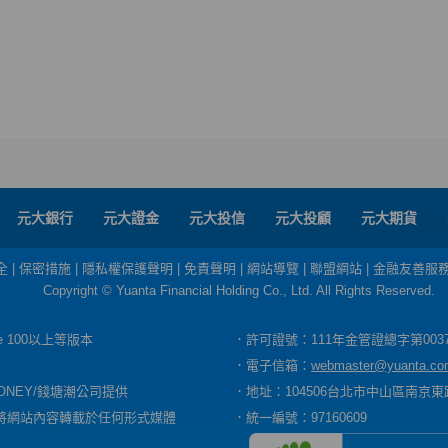
元大銀行
元大證金
元大投信
元大投顧
元大期貨
全
|
保密措施
|
隱私權保護聲明
|
免責聲明
|
網站導覽
|
聯盟網站
|
金融友善服
Copyright © Yuanta Financial Holding Co., Ltd. All Rights Reserved.
dge 100以上等版本
．許可證號：111年金管證總字第003
．電子信箱：
webmaster@yuanta.co
ONEY/錢塘潮公司提供
．地址：104506台北市中山區南京東路
將網站內容轉載於任何形式媒體
．統一編號：97160609