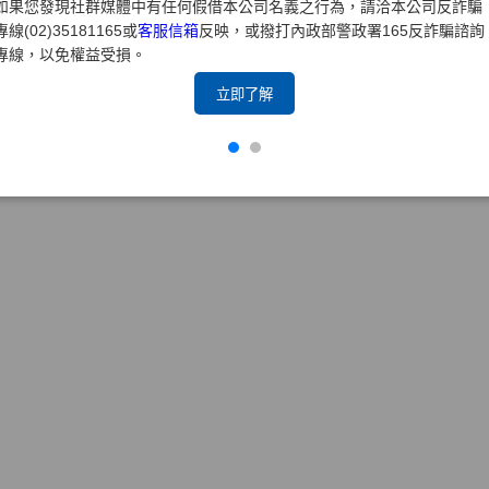
如果您發現社群媒體中有任何假借本公司名義之行為，請洽本公司反詐騙
專線(02)35181165或
客服信箱
反映，或撥打內政部警政署165反詐騙諮詢
專線，以免權益受損。
立即了解