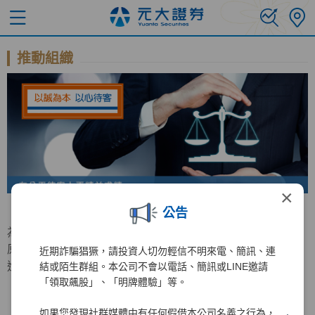
推動組織
×
公告
為持續增進公平待客原則之推行，元大證券特成立公平待客
原則推行委員會，負責公平待客相關事務之規劃與檢討及精
近期詐騙猖獗，請投資人切勿輕信不明來電、簡訊、連
進計畫之推動。
結或陌生群組。本公司不會以電話、簡訊或LINE邀請
「領取飆股」、「明牌體驗」等。
如果您發現社群媒體中有任何假借本公司名義之行為，