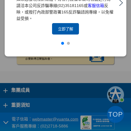
請洽本公司反詐騙專線(02)35181165或
客服信箱
反
映，或撥打內政部警政署165反詐騙諮詢專線，以免權
益受損。
立即了解
+
集團成員
+
重要須知
TOP
電子信箱：
webmaster@yuanta.com
客戶服務專線：(02)2718-5886