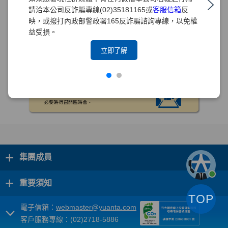
請洽本公司反詐騙專線(02)35181165或
客服信箱
反
映，或撥打內政部警政署165反詐騙諮詢專線，以免權
益受損。
立即了解
+
集團成員
+
重要須知
TOP
電子信箱：
webmaster@yuanta.com
客戶服務專線：(02)2718-5886