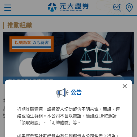
推動組織
×
公告
為持續增進公平待客原則之推行，元大證券特成立公平待客
原則推行委員會，負責公平待客相關事務之規劃與檢討及精
近期詐騙猖獗，請投資人切勿輕信不明來電、簡訊、連
進計畫之推動。
結或陌生群組。本公司不會以電話、簡訊或LINE邀請
「領取飆股」、「明牌體驗」等。
如果您發現社群媒體中有任何假借本公司名義之行為，