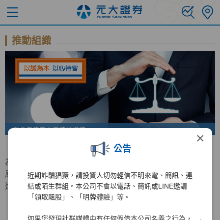
推動組織
×
公告
為持續增進公平待客原則之推行，元大證券特成立公平待客
原則推行委員會，負責公平待客相關事務之規劃與檢討及精
近期詐騙猖獗，請投資人切勿輕信不明來電、簡訊、連
進計畫之推動。
結或陌生群組。本公司不會以電話、簡訊或LINE邀請
「領取飆股」、「明牌體驗」等。
如果您發現社群媒體中有任何假借本公司名義之行為，