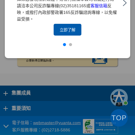
請洽本公司反詐騙專線(02)35181165或
客服信箱
反
映，或撥打內政部警政署165反詐騙諮詢專線，以免權
益受損。
立即了解
+
集團成員
+
重要須知
TOP
電子信箱：
webmaster@yuanta.com
客戶服務專線：(02)2718-5886