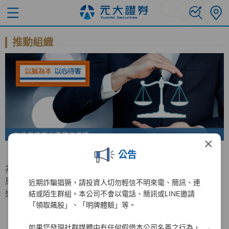
推動組織
×
公告
為持續增進公平待客原則之推行，元大證券特成立公平待客
原則推行委員會，負責公平待客相關事務之規劃與檢討及精
近期詐騙猖獗，請投資人切勿輕信不明來電、簡訊、連
進計畫之推動。
結或陌生群組。本公司不會以電話、簡訊或LINE邀請
「領取飆股」、「明牌體驗」等。
如果您發現社群媒體中有任何假借本公司名義之行為，