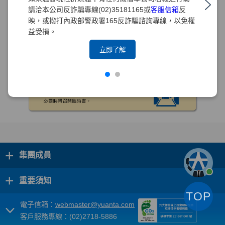
請洽本公司反詐騙專線(02)35181165或
客服信箱
反
映，或撥打內政部警政署165反詐騙諮詢專線，以免權
益受損。
立即了解
+
集團成員
+
重要須知
TOP
電子信箱：
webmaster@yuanta.com
客戶服務專線：(02)2718-5886