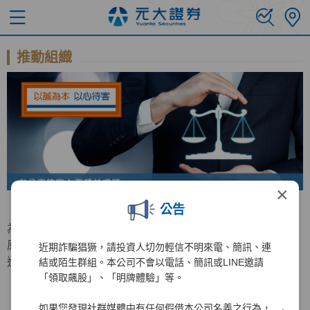
推動組織
×
公告
為持續增進公平待客原則之推行，元大證券特成立公平待客
原則推行委員會，負責公平待客相關事務之規劃與檢討及精
近期詐騙猖獗，請投資人切勿輕信不明來電、簡訊、連
進計畫之推動。
結或陌生群組。本公司不會以電話、簡訊或LINE邀請
「領取飆股」、「明牌體驗」等。
如果您發現社群媒體中有任何假借本公司名義之行為，