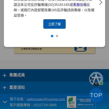
請洽本公司反詐騙專線(02)35181165或
客服信箱
反
映，或撥打內政部警政署165反詐騙諮詢專線，以免權
益受損。
立即了解
+
集團成員
+
重要須知
TOP
電子信箱：
webmaster@yuanta.com
客戶服務專線：(02)2718-5886