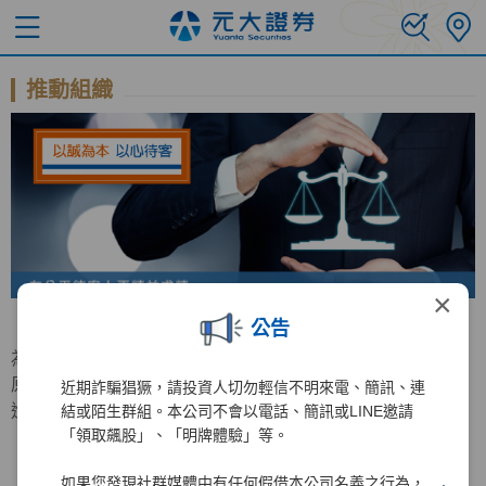
推動組織
×
公告
為持續增進公平待客原則之推行，元大證券特成立公平待客
原則推行委員會，負責公平待客相關事務之規劃與檢討及精
近期詐騙猖獗，請投資人切勿輕信不明來電、簡訊、連
進計畫之推動。
結或陌生群組。本公司不會以電話、簡訊或LINE邀請
「領取飆股」、「明牌體驗」等。
如果您發現社群媒體中有任何假借本公司名義之行為，