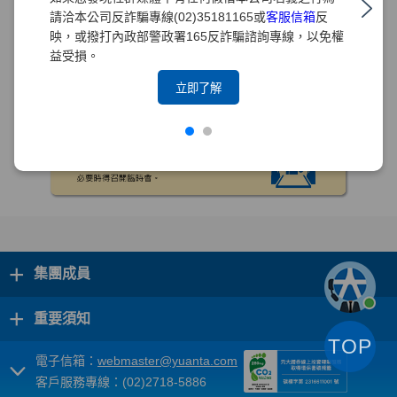
請洽本公司反詐騙專線(02)35181165或
客服信箱
反
映，或撥打內政部警政署165反詐騙諮詢專線，以免權
益受損。
立即了解
+
集團成員
+
重要須知
TOP
電子信箱：
webmaster@yuanta.com
客戶服務專線：(02)2718-5886