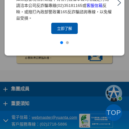
請洽本公司反詐騙專線(02)35181165或
客服信箱
反
映，或撥打內政部警政署165反詐騙諮詢專線，以免權
益受損。
立即了解
+
集團成員
+
重要須知
TOP
電子信箱：
webmaster@yuanta.com
客戶服務專線：(02)2718-5886