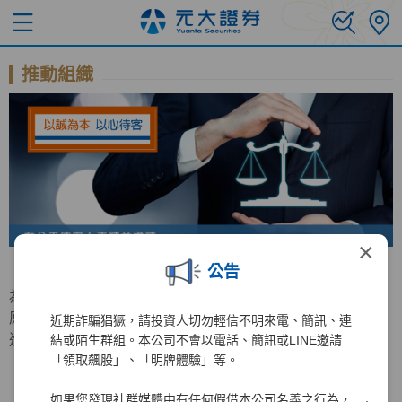
推動組織
×
公告
為持續增進公平待客原則之推行，元大證券特成立公平待客
原則推行委員會，負責公平待客相關事務之規劃與檢討及精
近期詐騙猖獗，請投資人切勿輕信不明來電、簡訊、連
進計畫之推動。
結或陌生群組。本公司不會以電話、簡訊或LINE邀請
「領取飆股」、「明牌體驗」等。
如果您發現社群媒體中有任何假借本公司名義之行為，