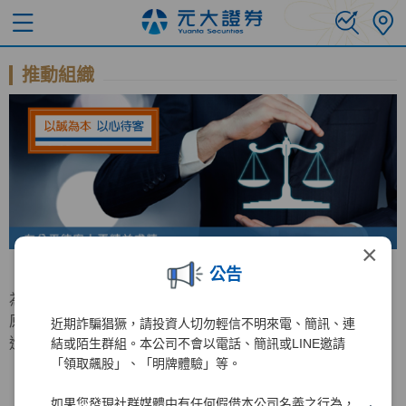
推動組織
×
公告
為持續增進公平待客原則之推行，元大證券特成立公平待客
原則推行委員會，負責公平待客相關事務之規劃與檢討及精
近期詐騙猖獗，請投資人切勿輕信不明來電、簡訊、連
進計畫之推動。
結或陌生群組。本公司不會以電話、簡訊或LINE邀請
「領取飆股」、「明牌體驗」等。
如果您發現社群媒體中有任何假借本公司名義之行為，