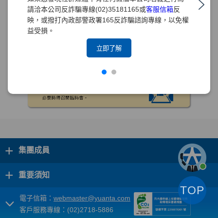
請洽本公司反詐騙專線(02)35181165或
客服信箱
反
映，或撥打內政部警政署165反詐騙諮詢專線，以免權
益受損。
立即了解
+
集團成員
+
重要須知
TOP
電子信箱：
webmaster@yuanta.com
客戶服務專線：(02)2718-5886