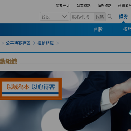
關於元大
營業據點
海外據點
永續發
證券
台股
代碼
台股
權證
公平待客專區
推動組織
動組織