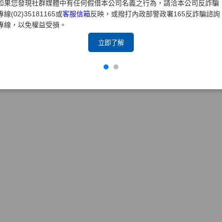
如果您發現社群媒體中有任何假借本公司名義之行為，請洽本公司反詐騙
專線(02)35181165或
客服信箱
反映，或撥打內政部警政署165反詐騙諮詢
專線，以免權益受損。
立即了解