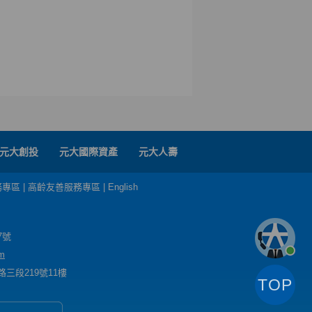
元大創投
元大國際資產
元大人壽
務專區
|
高齡友善服務專區
|
English
7號
m
三段219號11樓
TOP