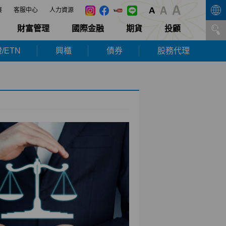
展
客服中心
人力資源
財富管理
國際金融
期貨
投顧
/ETN
興櫃
債券
股務代理