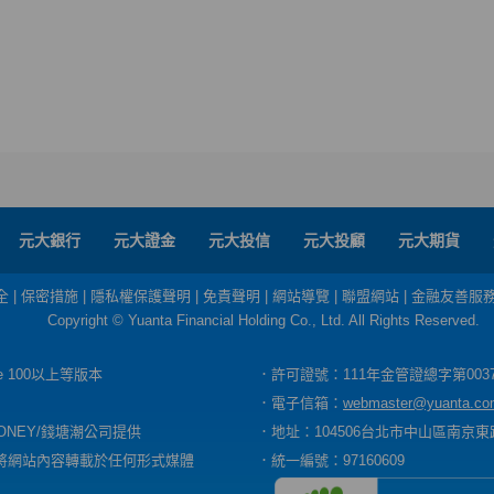
元大銀行
元大證金
元大投信
元大投顧
元大期貨
全
|
保密措施
|
隱私權保護聲明
|
免責聲明
|
網站導覽
|
聯盟網站
|
金融友善服
Copyright © Yuanta Financial Holding Co., Ltd. All Rights Reserved.
dge 100以上等版本
．許可證號：111年金管證總字第003
．電子信箱：
webmaster@yuanta.co
ONEY/錢塘潮公司提供
．地址：104506台北市中山區南京東路
將網站內容轉載於任何形式媒體
．統一編號：97160609