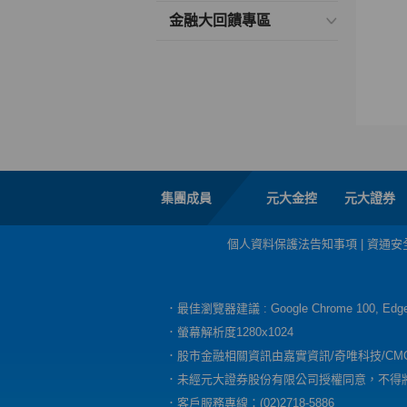
金融大回饋專區
集團成員
元大金控
元大證券
個人資料保護法告知事項
|
資通安
．最佳瀏覽器建議 : Google Chrome 100, E
．螢幕解析度1280x1024
．股市金融相關資訊由嘉實資訊/奇唯科技/CM
．未經元大證券股份有限公司授權同意，不得
．客戶服務專線：(02)2718-5886