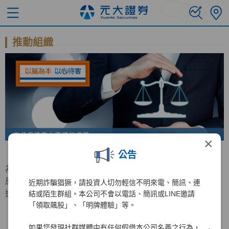
推動組織
×
公告
為持續增進公平待客原則之推行，元大證券特成立公平待客
原則推行委員會，負責公平待客相關事務之規劃與檢討及精
近期詐騙猖獗，請投資人切勿輕信不明來電、簡訊、連
進計畫之推動。
結或陌生群組。本公司不會以電話、簡訊或LINE邀請
「領取飆股」、「明牌體驗」等。
如果您發現社群媒體中有任何假借本公司名義之行為，