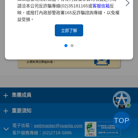
請洽本公司反詐騙專線(02)35181165或
客服信箱
反
映，或撥打內政部警政署165反詐騙諮詢專線，以免權
益受損。
立即了解
+
集團成員
+
重要須知
TOP
電子信箱：
webmaster@yuanta.com
客戶服務專線：(02)2718-5886