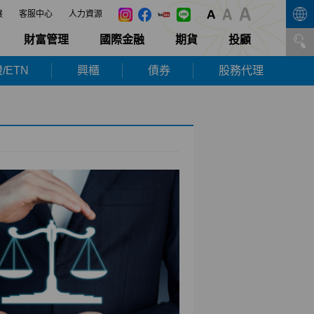
展
客服中心
人力資源
財富管理
國際金融
期貨
投顧
/ETN
興櫃
債券
股務代理