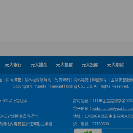
元大銀行
元大證金
元大投信
元大投顧
元大期貨
全
|
保密措施
|
隱私權保護聲明
|
免責聲明
|
網站導覽
|
聯盟網站
|
金融友善服
Copyright © Yuanta Financial Holding Co., Ltd. All Rights Reserved.
dge 100以上等版本
．許可證號：111年金管證總字第003
．電子信箱：
webmaster@yuanta.co
ONEY/錢塘潮公司提供
．地址：104506台北市中山區南京東路
將網站內容轉載於任何形式媒體
．統一編號：97160609