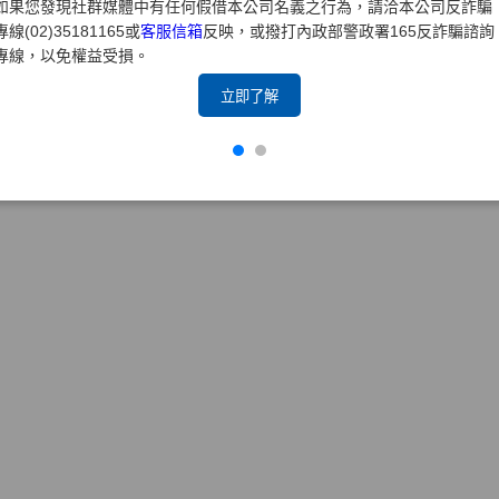
如果您發現社群媒體中有任何假借本公司名義之行為，請洽本公司反詐騙
專線(02)35181165或
客服信箱
反映，或撥打內政部警政署165反詐騙諮詢
專線，以免權益受損。
立即了解