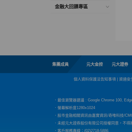
金融大回饋專區
集團成員
元大金控
元大證券
個人資料保護法告知事項
|
資通安
．最佳瀏覽器建議 : Google Chrome 100, E
．螢幕解析度1280x1024
．股市金融相關資訊由嘉實資訊/奇唯科技/CM
．未經元大證券股份有限公司授權同意，不得
．客戶服務專線：(02)2718-5886