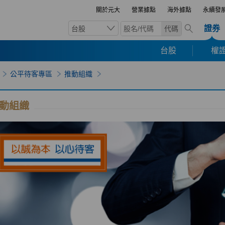
關於元大
營業據點
海外據點
永續發
證券
台股
代碼
台股
權證
公平待客專區
推動組織
動組織