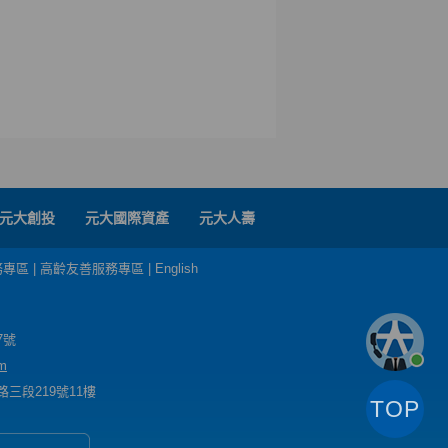
元大創投
元大國際資產
元大人壽
務專區
|
高齡友善服務專區
|
English
7號
m
三段219號11樓
TOP