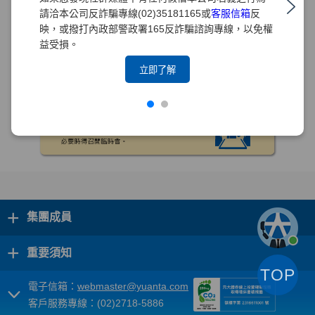
請洽本公司反詐騙專線(02)35181165或
客服信箱
反
映，或撥打內政部警政署165反詐騙諮詢專線，以免權
益受損。
立即了解
+
集團成員
+
重要須知
TOP
電子信箱：
webmaster@yuanta.com
客戶服務專線：(02)2718-5886