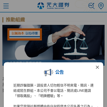
推動組織
×
公告
為持續增進公平待客原則之推行，元大證券特成立公平待客
原則推行委員會，負責公平待客相關事務之規劃與檢討及精
近期詐騙猖獗，請投資人切勿輕信不明來電、簡訊、連
進計畫之推動。
結或陌生群組。本公司不會以電話、簡訊或LINE邀請
「領取飆股」、「明牌體驗」等。
如果您發現社群媒體中有任何假借本公司名義之行為，