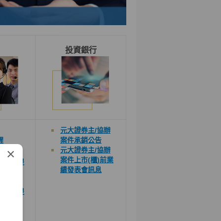
投資銀行
元大證券主
/
協辦
醒
案件承銷公告
×
元大證券主
/
協辦
習專區
案件上市
(
櫃
)
前業
通知信提
績發表會
訊息
查詢交易
通知信提
學堂 -
篇