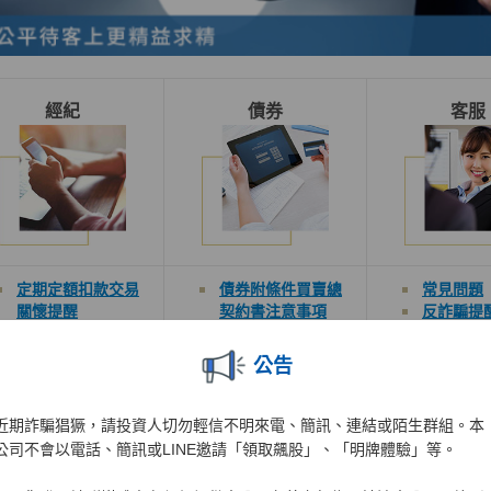
經紀
債券
客服
定期定額扣款交易
債券
附條件買賣總
常見問題
關懷
提醒
契約
書
注意事項
反詐騙提
客戶重要權益通知
年輕人學
保障財務交易安全
開戶完成
公告
綜合月對帳單提醒
供:如何
客戶交易
注意事項
額度
近期詐騙猖獗，請投資人切勿輕信不明來電、簡訊、連結或陌生群組。本
開戶完成
供:股市小
公司不會以電話、簡訊或LINE邀請「領取飆股」、「明牌體驗」等。
違約交割