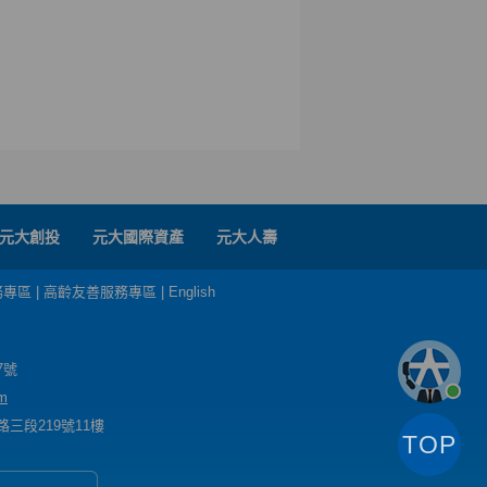
元大創投
元大國際資產
元大人壽
務專區
|
高齡友善服務專區
|
English
7號
m
三段219號11樓
TOP