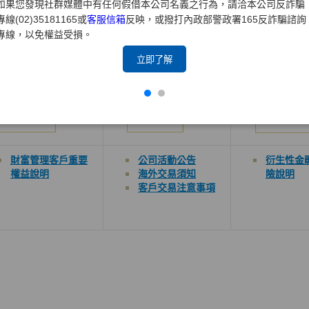
如果您發現社群媒體中有任何假借本公司名義之行為，請洽本公司反詐騙
專線(02)35181165或
客服信箱
反映，或撥打內政部警政署165反詐騙諮詢
專線，以免權益受損。
財富管理
複委託
衍生性金
立即了解
財富管理客戶重要
公司
活動公告
衍生性金
權益說明
海外交易須知
險
說明
客戶交易
注意事項