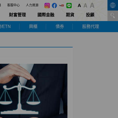
展
客服中心
人力資源
財富管理
國際金融
期貨
投顧
/ETN
興櫃
債券
股務代理