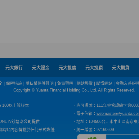
元大銀行
元大證金
元大投信
元大投顧
元大期貨
全
|
保密措施
|
隱私權保護聲明
|
免責聲明
|
網站導覽
|
聯盟網站
|
金融友善服
Copyright © Yuanta Financial Holding Co., Ltd. All Rights Reserved.
dge 100以上等版本
．許可證號：111年金管證總字第003
．電子信箱：
webmaster@yuanta.co
ONEY/錢塘潮公司提供
．地址：104506台北市中山區南京東路
將網站內容轉載於任何形式媒體
．統一編號：97160609