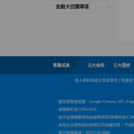
金融大回饋專區
集團成員
元大金控
元大證券
個人資料保護法告知事項
|
資通安
．最佳瀏覽器建議 : Google Chrome 100, E
．螢幕解析度1280x1024
．股市金融相關資訊由嘉實資訊/奇唯科技/CM
．未經元大證券股份有限公司授權同意，不得
．客戶服務專線：(02)2718-5886