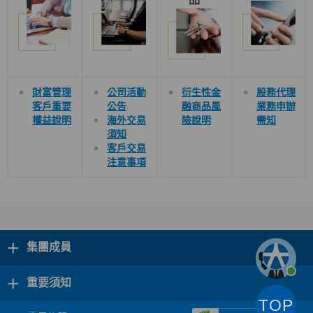
財富管理
公司
活動
衍生性金
股務代理
客戶重要
公告
融商品風
業務申辦
權益說明
海外交易
險
說明
需知
須知
客戶交易
注意事項
+
集團成員
+
重要須知
TOP