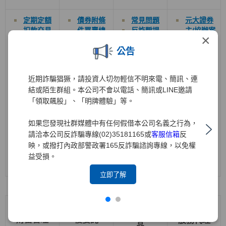
定期定額
債券
附條
常見問題
元大證券
扣款交易
件買賣總
反詐騙提
主
/
協辦案
×
關懷
提醒
契約
書
注
醒
件承銷公
公告
客戶重要
意事項
告
年輕人學
權益通知
元大證券
習專區
保障財務
主
/
協辦案
開戶完成
近期詐騙猖獗，請投資人切勿輕信不明來電、簡訊、連
交易安全
件上市
通知信提
結或陌生群組。本公司不會以電話、簡訊或LINE邀請
綜合月對
(
櫃
)
前業
供:如何查
「領取飆股」、「明牌體驗」等。
帳單提醒
績發表會
詢交易額
客戶交易
訊息
度
注意事項
如果您發現社群媒體中有任何假借本公司名義之行為，
開戶完成
請洽本公司反詐騙專線(02)35181165或
客服信箱
反
通知信提
映，或撥打內政部警政署165反詐騙諮詢專線，以免權
供:股市小
學堂 - 違
益受損。
約交割篇
立即了解
衍生性金融商
財富管理
複委託
股務代理
品