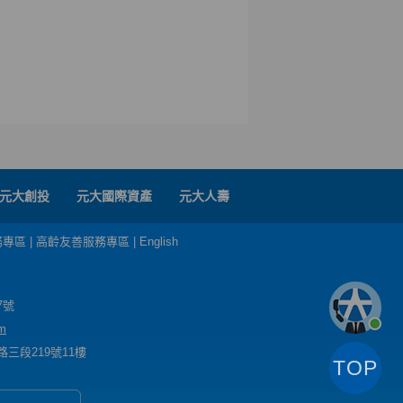
元大創投
元大國際資產
元大人壽
務專區
|
高齡友善服務專區
|
English
7號
m
三段219號11樓
TOP