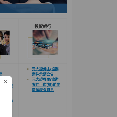
投資銀行
元大證券主
/
協辦
醒
案件承銷公告
×
元大證券主
/
協辦
習專區
案件上市
(
櫃
)
前業
通知信提
績發表會
訊息
查詢交易
通知信提
學堂 -
篇