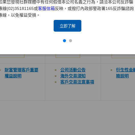
如果您發現社群媒體中有任何假借本公司名義之行為，請洽本公司反詐騙
專線(02)35181165或
客服信箱
反映，或撥打內政部警政署165反詐騙諮詢
專線，以免權益受損。
財富管理
複委託
衍生性金
立即了解
財富管理客戶重要
公司
活動公告
衍生性金
權益說明
海外交易須知
險
說明
客戶交易
注意事項