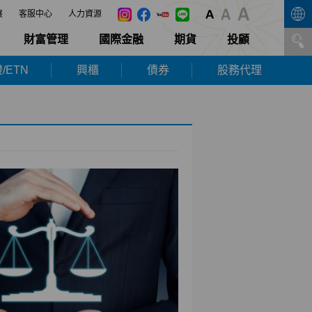
展
客服中心
人力資源
財富管理
國際金融
期貨
投顧
/ETN
興櫃
債券
股務代理