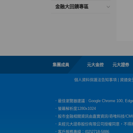
金融大回饋專區
集團成員
元大金控
元大證券
個人資料保護法告知事項
|
資通安
．最佳瀏覽器建議 : Google Chrome 100, E
．螢幕解析度1280x1024
．股市金融相關資訊由嘉實資訊/奇唯科技/CM
．未經元大證券股份有限公司授權同意，不得
．客戶服務專線：(02)2718-5886