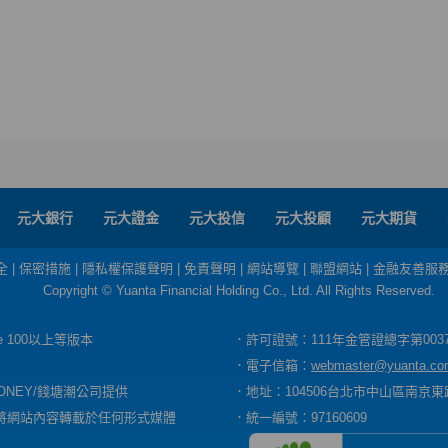
元大銀行
元大證金
元大投信
元大投顧
元大期貨
全
|
保密措施
|
隱私權保護聲明
|
免責聲明
|
網站導覽
|
聯盟網站
|
金融友善服
Copyright © Yuanta Financial Holding Co., Ltd. All Rights Reserved.
dge 100以上等版本
．許可證號：111年金管證總字第003
．電子信箱：
webmaster@yuanta.co
ONEY/錢塘潮公司提供
．地址：104506台北市中山區南京東路
將網站內容轉載於任何形式媒體
．統一編號：97160609