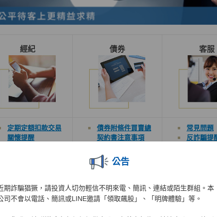
經紀
債券
客服
定期定額扣款交易
債券
附條件買賣總
常見問題
關懷
提醒
契約
書
注意事項
反詐騙提
客戶重要權益通知
年輕人學
保障財務交易安全
開戶完成
公告
綜合月對帳單提醒
供:如何
客戶交易
注意事項
額度
近期詐騙猖獗，請投資人切勿輕信不明來電、簡訊、連結或陌生群組。本
開戶完成
供:股市小
公司不會以電話、簡訊或LINE邀請「領取飆股」、「明牌體驗」等。
違約交割