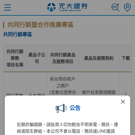
共同行銷暨合作推廣專區
共同行銷專區
共同行銷
產品子公
共同行銷產品
業務
產品及服務契約
下載
司
及服務項目
項目名稱
新台幣存款戶
之開戶
(含數位證券存
帳戶往來暨相關服
銀行業務
元大銀行
款帳戶轉換為
務總約定書
×
一般證券存款
公告
帳戶
)
近期詐騙猖獗，請投資人切勿輕信不明來電、簡訊、連
證券經紀業務
結或陌生群組。本公司不會以電話、簡訊或LINE邀請
之開戶