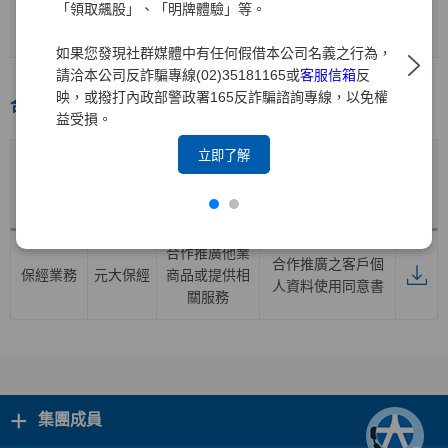
證券業務
元大
證券
開戶契約書
「領取飆股」、「明牌體驗」等。
(含海外複委託
業務之開戶)
如果您發現社群媒體中有任何假借本公司名義之行為，
請洽本公司反詐騙專線(02)35181165或
客服信箱
反
映，或撥打內政部警政署165反詐騙諮詢專線，以免權
合作推廣專區
益受損。
立即了解
合作推廣
產品子公
合作推廣產品
業務
產品及服務契約
下載
司
及服務項目
項目名稱
合作推廣他業
合作推廣之客戶個
保經業務
元大保經
商品或提供相
人資料使用同意書
關服務
+
集團成員