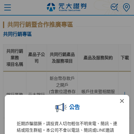
共同行銷暨合作推廣專區
共同行銷專區
共同行銷
產品子公
共同行銷產品
業務
產品及服務契約
下載
司
及服務項目
項目名稱
新台幣存款戶
之開戶
(含數位證券存
帳戶往來暨相關服
銀行業務
元大銀行
款帳戶轉換為
務總約定書
×
一般證券存款
公告
帳戶
)
近期詐騙猖獗，請投資人切勿輕信不明來電、簡訊、連
證券經紀業務
結或陌生群組。本公司不會以電話、簡訊或LINE邀請
之開戶