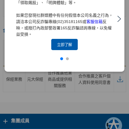
證券業務
元大
證券
開戶契約書
「領取飆股」、「明牌體驗」等。
(含海外複委託
業務之開戶)
如果您發現社群媒體中有任何假借本公司名義之行為，
請洽本公司反詐騙專線(02)35181165或
客服信箱
反
映，或撥打內政部警政署165反詐騙諮詢專線，以免權
合作推廣專區
益受損。
立即了解
合作推廣
產品子公
合作推廣產品
業務
產品及服務契約
下載
司
及服務項目
項目名稱
合作推廣他業
合作推廣之客戶個
保經業務
元大保經
商品或提供相
人資料使用同意書
關服務
+
集團成員