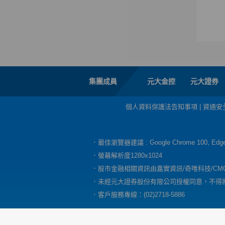
集團成員
元大金控
元大證券
個人資料保護法告知事項
|
資通安
．最佳瀏覽器建議 : Google Chrome 100, E
．螢幕解析度1280x1024
．股市金融相關資訊由嘉實資訊/奇唯科技/CM
．未經元大證券股份有限公司授權同意，不得
．客戶服務專線：(02)2718-5886