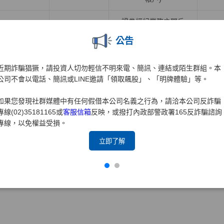
證券經紀業務之開戶
證券業務
元大
證券
(含海外複委託業務之
公告
開戶)
近期詐騙猖獗，請投資人切勿輕信不明來電、簡訊、連結或陌生群組。本
推廣專區
公司不會以電話、簡訊或LINE邀請「領取飆股」、「明牌體驗」等。
如果您發現社群媒體中有任何假借本公司名義之行為，請洽本公司反詐騙
合作推廣業務
合作推廣產品及服務
專線(02)35181165或
客服信箱
反映，或撥打內政部警政署165反詐騙諮詢
產品子公司
項目名稱
項目
專線，以免權益受損。
立即了解
合作推廣他業商品或
合
保經業務
元大保經
提供相關服務