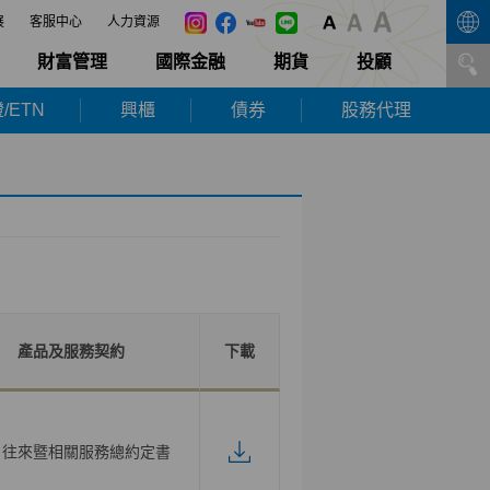
展
客服中心
人力資源
財富管理
國際金融
期貨
投顧
/ETN
興櫃
債券
股務代理
產品及服務契約
下載
戶往來暨相關服務總約定書