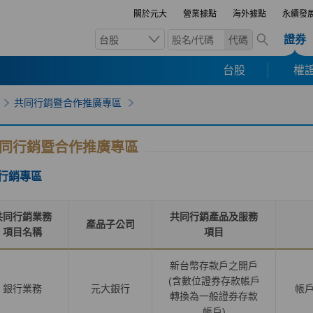
關於元大
營業據點
海外據點
永續發
證券
台股
代碼
台股
權證
共同行銷暨合作推廣專區
同行銷暨合作推廣專區
行銷專區
共同行銷業務
共同行銷產品及服務
產品子公司
項目名稱
項目
新台幣存款戶之開戶
(含數位證券存款帳戶
銀行業務
元大銀行
帳
轉換為一般證券存款
帳戶
)