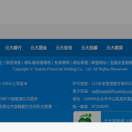
元大銀行
元大證金
元大投信
元大投顧
元大期貨
全
|
保密措施
|
隱私權保護聲明
|
免責聲明
|
網站導覽
|
聯盟網站
|
金融友善服
Copyright © Yuanta Financial Holding Co., Ltd. All Rights Reserved.
dge 100以上等版本
．許可證號：111年金管證總字第003
．電子信箱：
webmaster@yuanta.co
ONEY/錢塘潮公司提供
．地址：104506台北市中山區南京東路
將網站內容轉載於任何形式媒體
．統一編號：97160609