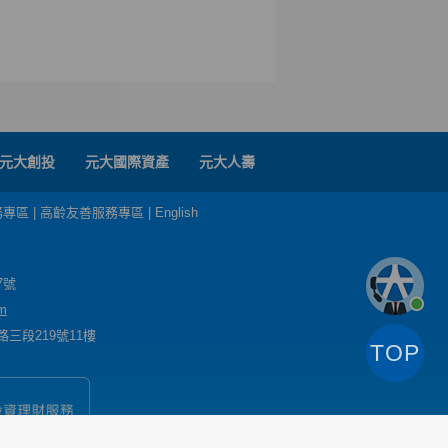
元大創投
元大國際資產
元大人壽
務專區
|
高齡友善服務專區
|
English
7號
m
三段219號11樓
TOP